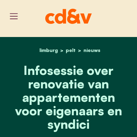
limburg
pelt
home
infosessie over renovati
nieuws
Infosessie over
renovatie van
appartementen
voor eigenaars en
syndici