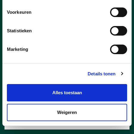
23/07/26
Voorkeuren
Pelt scoort in Vlaamse top-
15 voor 11.11.11
Statistieken
Vorig jaar haalde Pelt 44 425 euro op
voor 11.11.11. Daarmee eindigt onze
Marketing
gemeente op de vijftiende plaats in
Vlaanderen en op de derde plaats in
Limburg. Ook per inwoner scoort Pelt
opvallend sterk: met 1,28 euro per
Details tonen
inwoner ligt de opbrengst ruim dubbel zo
hoog als het Vlaamse gemiddelde.
Alles toestaan
lees meer
Weigeren