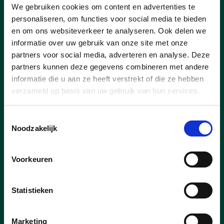
Waterbekken voor
We gebruiken cookies om content en advertenties te
landbouwers in drogere
personaliseren, om functies voor social media te bieden
en om ons websiteverkeer te analyseren. Ook delen we
periodes
informatie over uw gebruik van onze site met onze
partners voor social media, adverteren en analyse. Deze
Op de gemeenteraad gisterenavond werd
de aankoop van gronden voor 𝐝𝐞 𝐚𝐚𝐧𝐥𝐞𝐠
partners kunnen deze gegevens combineren met andere
𝐯𝐚𝐧 𝐞𝐞𝐧 𝐧𝐢𝐞𝐮𝐰 𝐰𝐚𝐭𝐞𝐫𝐛𝐞𝐤𝐤𝐞𝐧 goedgekeurd.
informatie die u aan ze heeft verstrekt of die ze hebben
verzameld op basis van uw gebruik van hun services.
lees meer
Toestemmingsselectie
Noodzakelijk
LANDBOUW
WATERBEHEERSING
Voorkeuren
Statistieken
Marketing