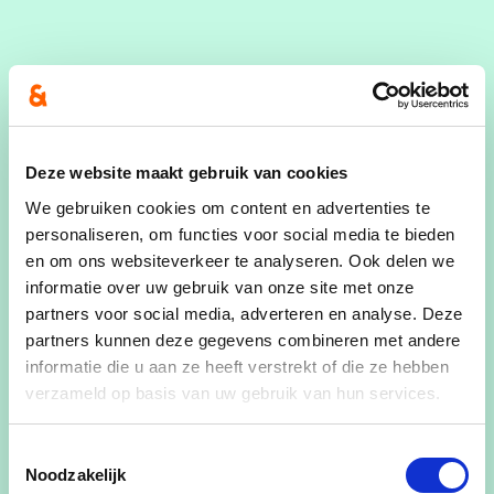
De plaatsingen worden GPS-ingemeten. Zo blijft
het overzicht behouden voor toekomstig
Deze website maakt gebruik van cookies
onderhoud van de grachten.
We gebruiken cookies om content en advertenties te
personaliseren, om functies voor social media te bieden
en om ons websiteverkeer te analyseren. Ook delen we
informatie over uw gebruik van onze site met onze
Samenwerking met landbouwers
partners voor social media, adverteren en analyse. Deze
partners kunnen deze gegevens combineren met andere
informatie die u aan ze heeft verstrekt of die ze hebben
Het project kwam tot stand dankzij tientallen
verzameld op basis van uw gebruik van hun services.
terreinbezoeken en gesprekken met landbouwers
en aangelanden. Hun input bepaalde op welke
Toestemmingsselectie
Noodzakelijk
plaatsen drempels mogelijk waren zonder hinder.