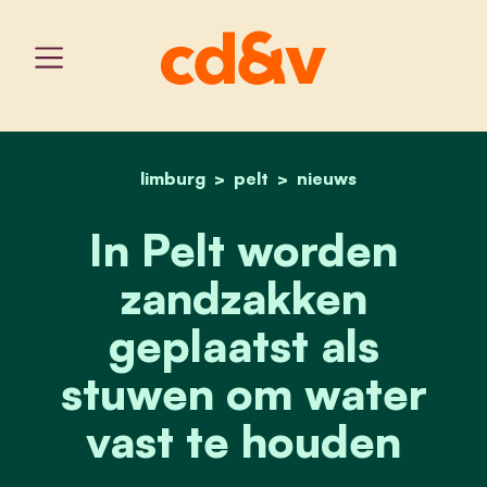
limburg
pelt
home
in pelt worden zandzakke
nieuws
In Pelt worden
zandzakken
geplaatst als
stuwen om water
vast te houden