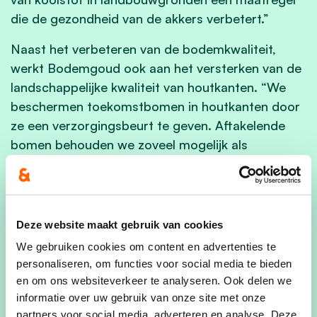
die de gezondheid van de akkers verbetert.”
Naast het verbeteren van de bodemkwaliteit,
werkt Bodemgoud ook aan het versterken van de
landschappelijke kwaliteit van houtkanten. “We
beschermen toekomstbomen in houtkanten door
ze een verzorgingsbeurt te geven. Aftakelende
bomen behouden we zoveel mogelijk als
habitatbomen, want ze zijn ecologisch bijzonder
waardevol voor mossen, schimmels, spechten en
vleermuizen.” Aldus Karel Hermys, medewerker
landschap en natuur bij RLLK.
Deze website maakt gebruik van cookies
We gebruiken cookies om content en advertenties te
Inge Moors,
gedeputeerde landbouw, provincie
personaliseren, om functies voor social media te bieden
Limburg, zet mee haar schouders onder
en om ons websiteverkeer te analyseren. Ook delen we
Bodemgoud: “Met het subsidieprogramma
informatie over uw gebruik van onze site met onze
LEADER investeren we in projecten die een
partners voor social media, adverteren en analyse. Deze