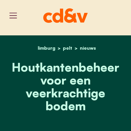
limburg
pelt
home
houtkantenbeheer voor 
nieuws
Houtkantenbeheer
voor een
veerkrachtige
bodem