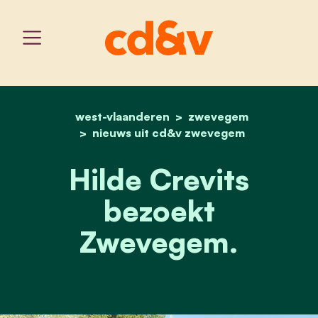
west-vlaanderen
home
hilde crevits bezoekt z
zwevegem
nieuws uit cd&v zwevegem
Hilde Crevits
bezoekt
Zwevegem.