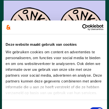
Deze website maakt gebruik van cookies
We gebruiken cookies om content en advertenties te
personaliseren, om functies voor social media te bieden
en om ons websiteverkeer te analyseren. Ook delen we
13/07/26
informatie over uw gebruik van onze site met onze
partners voor social media, adverteren en analyse. Deze
Klinkt Goed! Zwevegem!
partners kunnen deze gegevens combineren met andere
informatie die u aan ze heeft verstrekt of die ze hebben
Zin in zwoele zomeravonden met live
verzameld op basis van uw gebruik van hun services.
muziek, met daarbij een koel drankje op
een unieke plaats? Deze zomer lanceert
Zwevegem 'Klinkt Goed'!
Toestemmingsselectie