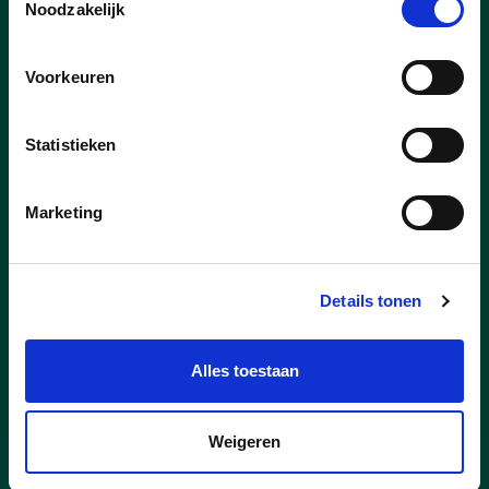
Noodzakelijk
Vier donderdagen in juli en augustus
transformeren we de mooiste historische
Voorkeuren
plekjes van Zwevegem tot een gezellig
pop-up zomerterras. En o ja: op 6
augustus mag er ook hard gelachen
Statistieken
worden. Je ontdekt
hier
alle details.
Marketing
lees meer
Details tonen
Alles toestaan
Weigeren