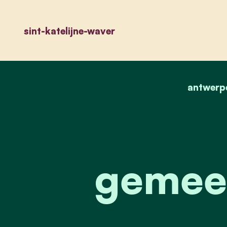
sint-katelijne-waver
antwerp
gemee