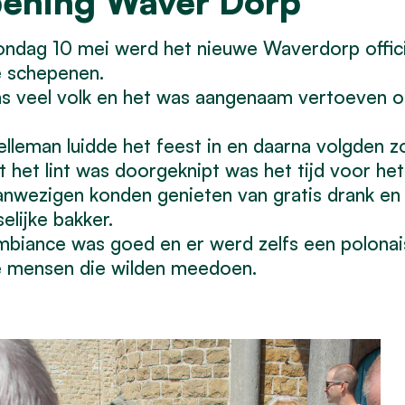
ening Waver Dorp
ondag 10 mei werd het nieuwe Waverdorp offi
e schepenen.
s veel volk en het was aangenaam vertoeven o
lleman luidde het feest in en daarna volgden zoa
 het lint was doorgeknipt was het tijd voor het
nwezigen konden genieten van gratis drank en 
selijke bakker.
biance was goed en er werd zelfs een polona
e mensen die wilden meedoen.