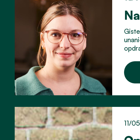
Na
Gist
unani
opdra
11/0