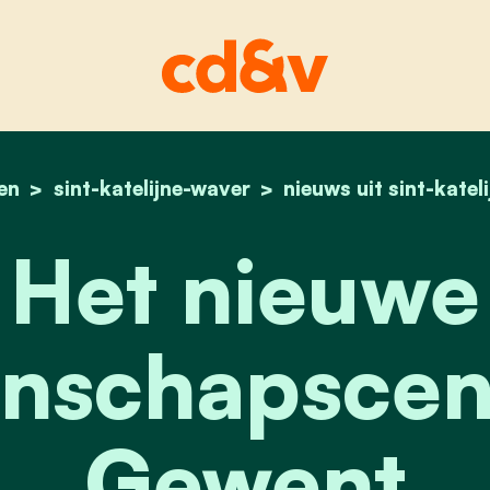
en
sint-katelijne-waver
home
het nieuwe gemeensc
nieuws uit sint-katel
Het nieuwe
nschapscent
Gewent