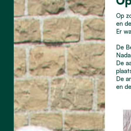
Op
Op z
en d
Er wa
De Be
Nadat
De aa
plaat
De am
en d