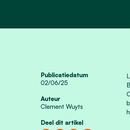
Publicatiedatum
L
02/06/25
B
O
Auteur
b
Clement Wuyts
h
Deel dit artikel