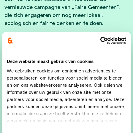
vernieuwde campagne van „Faire Gemeenten”,
die zich engageren om nog meer lokaal,
ecologisch en fair te denken en te doen.
Voor meer informatie kan u terecht bij de
bevoegde schepen van
ontwikkelingssamenwerking
sandra.dero@herne.be
(0496 75 69 61) of de
Deze website maakt gebruik van cookies
dienst cultuur
cutuur@herne.be
(02 397 11 60).
We gebruiken cookies om content en advertenties te
personaliseren, om functies voor social media te bieden
en om ons websiteverkeer te analyseren. Ook delen we
informatie over uw gebruik van onze site met onze
partners voor social media, adverteren en analyse. Deze
partners kunnen deze gegevens combineren met andere
informatie die u aan ze heeft verstrekt of die ze hebben
verzameld op basis van uw gebruik van hun services.