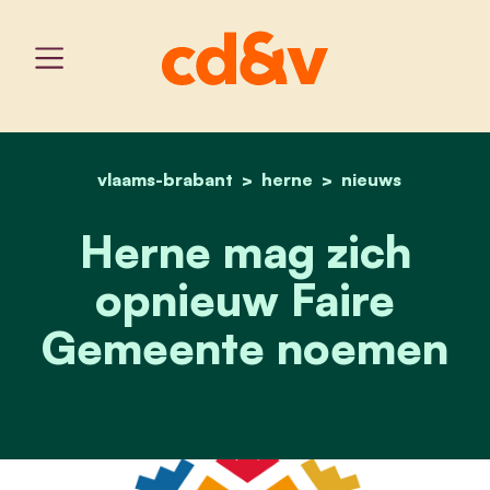
vlaams-brabant
home
herne
herne mag zich opnieuw
nieuws
Herne mag zich
opnieuw Faire
Gemeente noemen