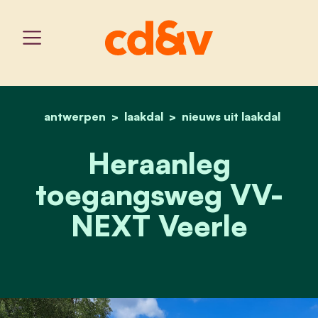
antwerpen
laakdal
home
heraanleg toegangsweg v
nieuws uit laakdal
Heraanleg
toegangsweg VV-
NEXT Veerle