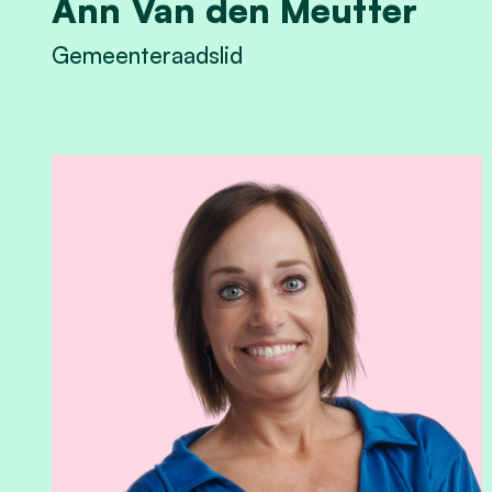
Ann Van den Meutter
Gemeenteraadslid
View Ann Van den Meutter's profile