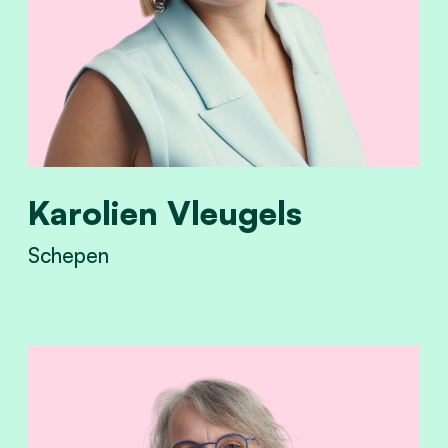
Karolien Vleugels
Schepen
View Karolien Vleugels's profile