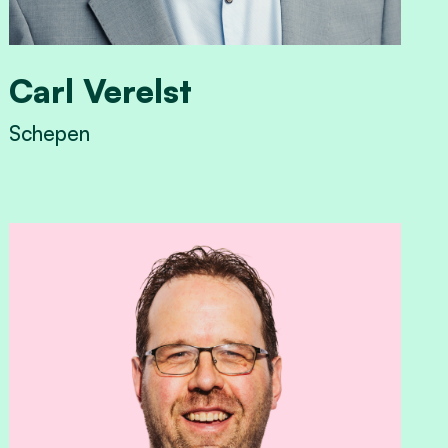
Carl Verelst
Schepen
View Carl Verelst's profile