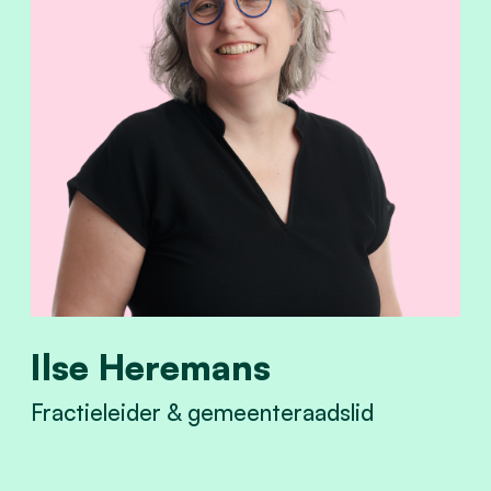
Ilse Heremans
Fractieleider & gemeenteraadslid
View Ilse Heremans's profile