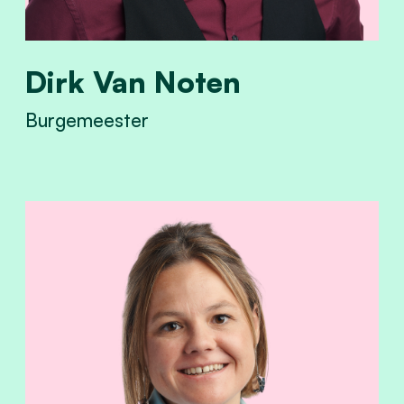
Dirk Van Noten
Burgemeester
View Dirk Van Noten's profile