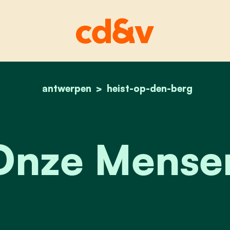
antwerpen
heist-op-den-berg
home
onze mensen
Onze Mense