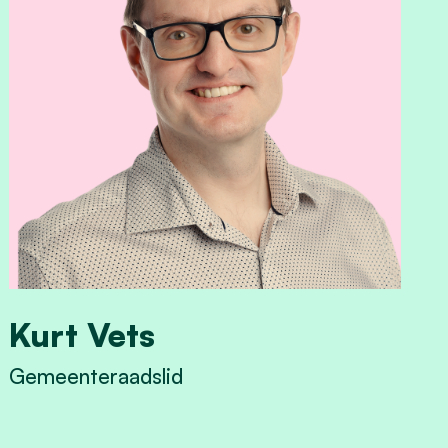
Kurt Vets
Gemeenteraadslid
View Kurt Vets's profile