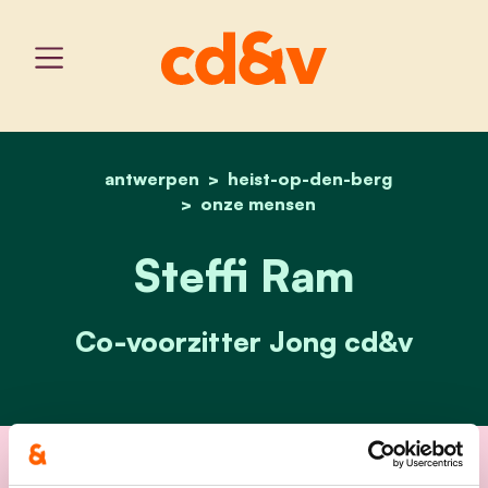
antwerpen
heist-op-den-berg
home
steffi ram
onze mensen
Steffi Ram
Co-voorzitter Jong cd&v