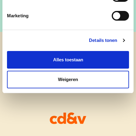
Marketing
Details tonen
cd&v Heist-op-den-Berg
Alles toestaan
Weigeren