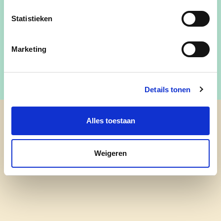
Financiën, cultuur, toerisme, patrimonium, lokale
Statistieken
economie (en citymarketing), juridische zaken en
senioren.
Marketing
Details tonen
Alles toestaan
cd&v Heist-op-den-Berg
Weigeren