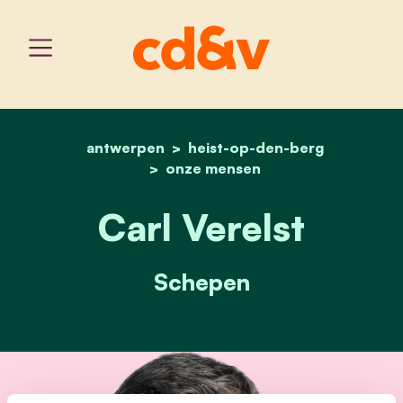
antwerpen
heist-op-den-berg
home
carl verelst
onze mensen
Carl Verelst
Schepen