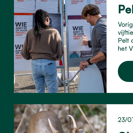
Pe
Vorig
vijft
Pelt 
het 
23/0