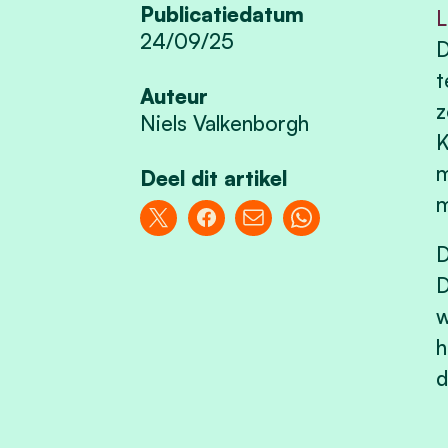
Publicatiedatum
L
24/09/25
D
t
Auteur
z
Niels Valkenborgh
K
m
Deel dit artikel
m
D
D
w
h
d