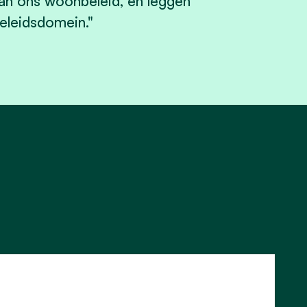
an ons woonbeleid, en leggen
eleidsdomein."