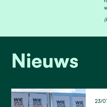
n
w
(
Nieuws
23/0