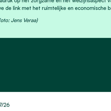
adruk op het zorgzame en het welzijnsaspect v
e de link met het ruimtelijke en economische b
foto: Jens Veraa)
7/26