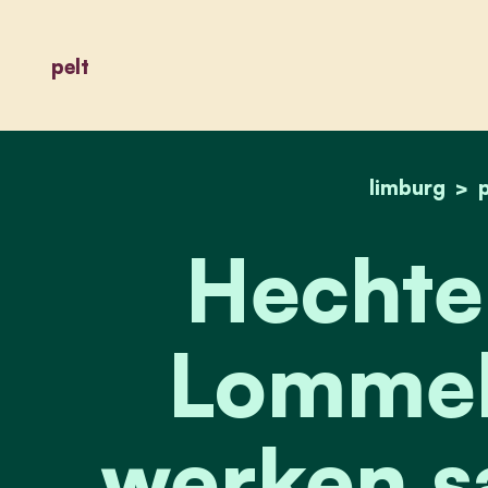
pelt
limburg
p
Hechtel
Lommel 
werken s