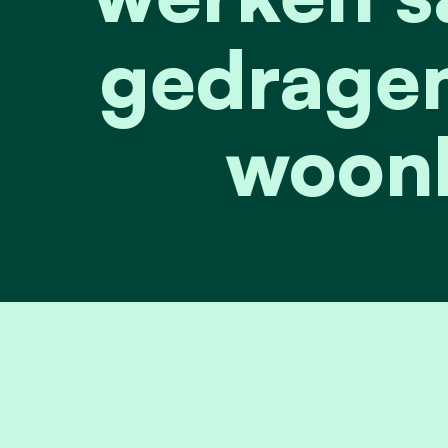
gedragen
woonb