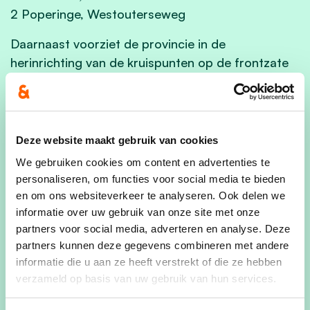
2 Poperinge, Westouterseweg
Daarnaast voorziet de provincie in de
herinrichting van de kruispunten op de frontzate
tussen Nieuwpoort en Diksmuide.
Uitbouw van bezoekerscentrum De Blankaart
In de Blankaart bouwt de provincie verder aan de
Deze website maakt gebruik van cookies
ideale uitvalsbasis om de Ijzer- en Handzamevallei
We gebruiken cookies om content en advertenties te
te verkennen. Ook de onthaalinfrastructuur en de
personaliseren, om functies voor social media te bieden
vaste tentoonstelling stemt de provincie hierop
en om ons websiteverkeer te analyseren. Ook delen we
informatie over uw gebruik van onze site met onze
af. De focus blijft natuur en educatie voor
partners voor social media, adverteren en analyse. Deze
scholen, natuurliefhebbers, omgevingsrecreanten
partners kunnen deze gegevens combineren met andere
en groepen. Promotie en communicatie zijn hierbij
informatie die u aan ze heeft verstrekt of die ze hebben
belangrijke tools in functie van profilering en
verzameld op basis van uw gebruik van hun services.
kenbaar maken van het aanbod.