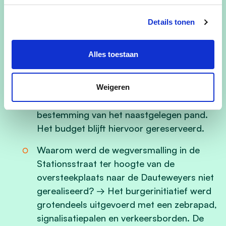
speeltuintje tegenover woonzorgcentrum
Details tonen
De Visserij.
Waarom is dat speeltuintje er nog niet en
Alles toestaan
wat gebeurde er met het voorziene budget
van 15.000 euro? → De situatie in de buurt
is gewijzigd. Het project wordt uitgevoerd
Weigeren
zodra er meer duidelijkheid is over de
bestemming van het naastgelegen pand.
Het budget blijft hiervoor gereserveerd.
Waarom werd de wegversmalling in de
Stationsstraat ter hoogte van de
oversteekplaats naar de Dauteweyers niet
gerealiseerd? → Het burgerinitiatief werd
grotendeels uitgevoerd met een zebrapad,
signalisatiepalen en verkeersborden. De