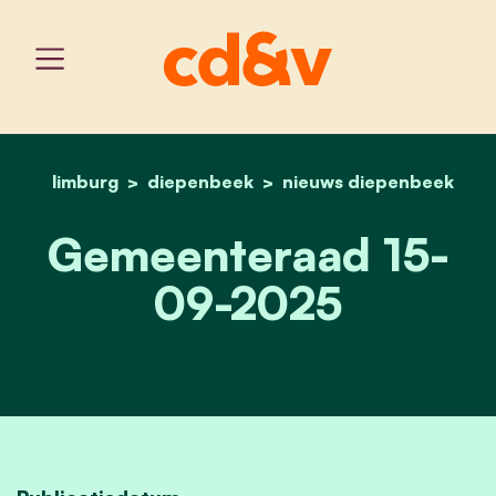
limburg
diepenbeek
home
gemeenteraad 15-09-20
nieuws diepenbeek
Gemeenteraad 15-
09-2025