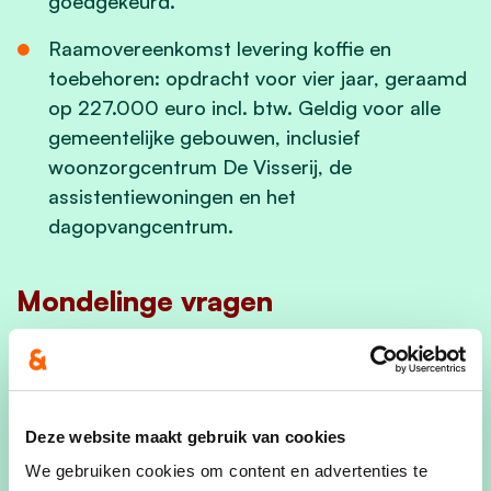
goedgekeurd.
Raamovereenkomst levering koffie en
toebehoren: opdracht voor vier jaar, geraamd
op 227.000 euro incl. btw. Geldig voor alle
gemeentelijke gebouwen, inclusief
woonzorgcentrum De Visserij, de
assistentiewoningen en het
dagopvangcentrum.
Mondelinge vragen
Aan het einde van de vergadering stelden
raadsleden Kathleen Thoelen en Jeroen Hendrikx
enkele vragen aan het college.
Deze website maakt gebruik van cookies
We gebruiken cookies om content en advertenties te
Participatiemoment “Samen naar 2031”