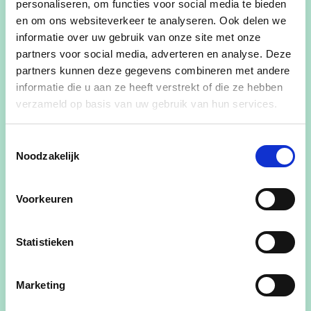
personaliseren, om functies voor social media te bieden
Kathleen Thoelen vroeg uitleg over het
en om ons websiteverkeer te analyseren. Ook delen we
lopende participatietraject voor de opmaak
informatie over uw gebruik van onze site met onze
van de meerjarenplanning 2026-2031.
partners voor social media, adverteren en analyse. Deze
Schepen Marie Claesen lichtte de thema’s en
partners kunnen deze gegevens combineren met andere
het verdere verloop toe.
informatie die u aan ze heeft verstrekt of die ze hebben
verzameld op basis van uw gebruik van hun services.
Burgerbudget
Toestemmingsselectie
Jeroen Hendrikx stelde vragen over het
Noodzakelijk
burgerbudget.
Voorkeuren
Waarom werd er in 2025 nog geen oproep
gelanceerd? → Het concept wordt
herbekeken. De betrokkenheid van
Statistieken
initiatiefnemers moet groter worden.
Marketing
Wat met de initiatieven van 2023/2024?
→ Alles werd uitgevoerd, behalve het