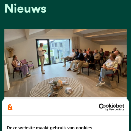
Nieuws
14/06/26
Cd&v Plus Sint-Laureins
Deze website maakt gebruik van cookies