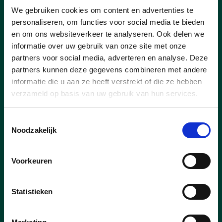
ontvangt Oost-Vlaamse
We gebruiken cookies om content en advertenties te
parlementsleden in het
personaliseren, om functies voor social media te bieden
kader van 'Ondernemend
en om ons websiteverkeer te analyseren. Ook delen we
Oost-Vlaanderen'
informatie over uw gebruik van onze site met onze
partners voor social media, adverteren en analyse. Deze
In het kader van het initiatief
partners kunnen deze gegevens combineren met andere
'Ondernemend Oost-Vlaanderen'
mocht
informatie die u aan ze heeft verstrekt of die ze hebben
cd&v Plus Sint-Laureins op vrijdag 12 juni
verzameld op basis van uw gebruik van hun services.
de Oost-Vlaamse parlementsleden
Robrecht Bothuyne en Leentje Grillaert
verwelkomen voor een bedrijfsbezoek aan
Toestemmingsselectie
een lokale ondernemer.
Noodzakelijk
lees meer
Voorkeuren
ENERGIE
KLIMAAT
LEENTJE GRILLAERT
Statistieken
ONDERNEMEND VLAANDEREN
ROBRECHT BOTHUYNE