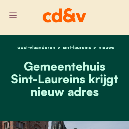
oost-vlaanderen
sint-laureins
home
gemeentehuis sint-laurein
nieuws
Gemeentehuis
Sint-Laureins krijgt
nieuw adres