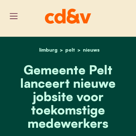
limburg
pelt
home
gemeente pelt lanceert 
nieuws
Gemeente Pelt
lanceert nieuwe
jobsite voor
toekomstige
medewerkers