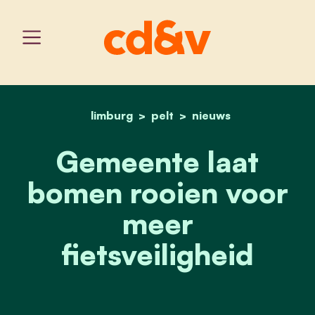
limburg
pelt
home
gemeente laat bomen rooi
nieuws
Gemeente laat
bomen rooien voor
meer
fietsveiligheid