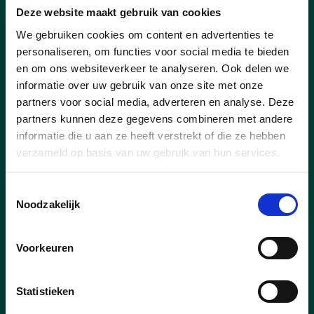
Deze website maakt gebruik van cookies
We gebruiken cookies om content en advertenties te
personaliseren, om functies voor social media te bieden
en om ons websiteverkeer te analyseren. Ook delen we
informatie over uw gebruik van onze site met onze
partners voor social media, adverteren en analyse. Deze
partners kunnen deze gegevens combineren met andere
23/07/26
informatie die u aan ze heeft verstrekt of die ze hebben
verzameld op basis van uw gebruik van hun services.
Pelt scoort in Vlaamse top-
15 voor 11.11.11
Toestemmingsselectie
Noodzakelijk
Vorig jaar haalde Pelt 44 425 euro op
voor 11.11.11. Daarmee eindigt onze
gemeente op de vijftiende plaats in
Voorkeuren
Vlaanderen en op de derde plaats in
Limburg. Ook per inwoner scoort Pelt
Statistieken
opvallend sterk: met 1,28 euro per
inwoner ligt de opbrengst ruim dubbel zo