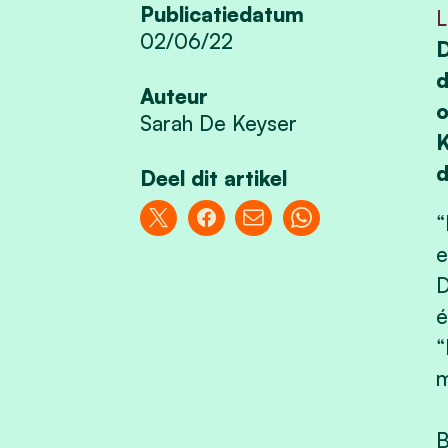
Publicatiedatum
L
02/06/22
D
d
Auteur
o
Sarah De Keyser
K
d
Deel dit artikel
“
e
D
é
“
m
B