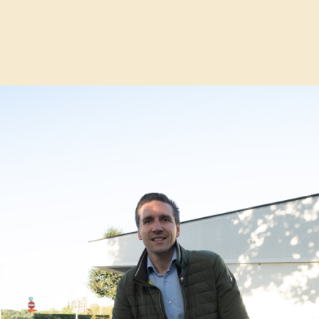
 voetbalveld kgr katelijne