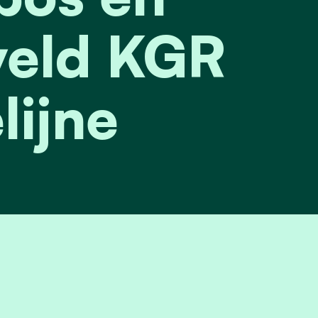
veld KGR
lijne