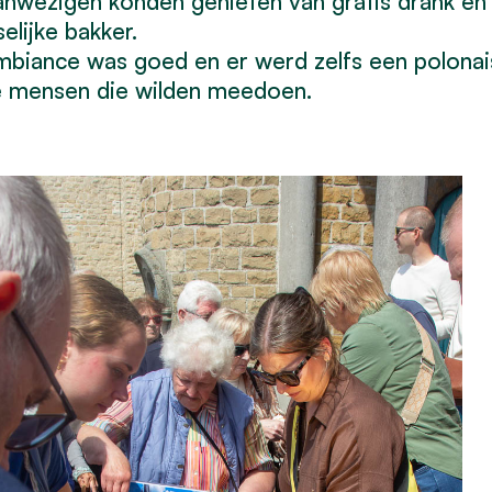
nwezigen konden genieten van gratis drank en 
selijke bakker.
biance was goed en er werd zelfs een polona
e mensen die wilden meedoen.