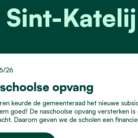
 Sint-Katel
6/26
schoolse opvang
eren keurde de gemeenteraad het nieuwe subsi
em goed! De naschoolse opvang versterken is g
cht. Daarom geven we de scholen een financiee