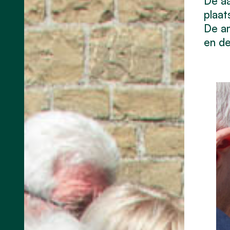
De aa
plaat
De am
en d