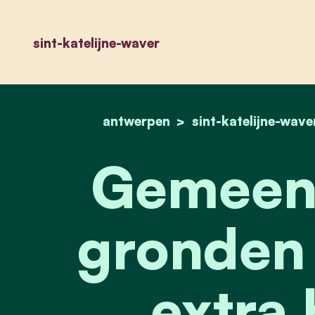
sint-katelijne-waver
antwerpen
sint-katelijne-wave
Gemeent
gronden 
extra 