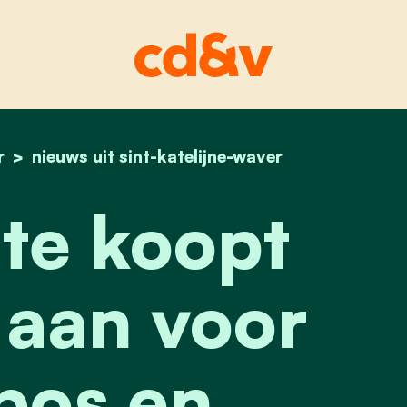
r
home
gemeente koopt gronden aan voor extra bos en
nieuws uit sint-katelijne-waver
e koopt
aan voor
bos en