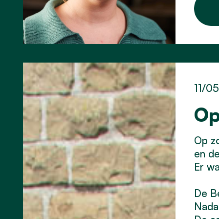
11/0
Op
Op z
en d
Er wa
De Be
Nadat