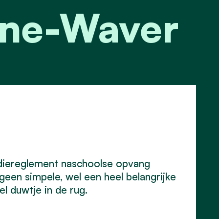
ijne-Waver
diereglement naschoolse opvang
een simpele, wel een heel belangrijke
l duwtje in de rug.