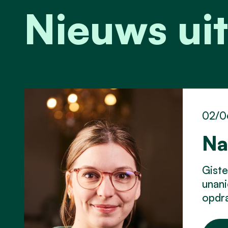
Nieuws uit
02/0
Na
Gist
unani
opdra