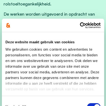
rolstoeltoegankelijkheid.
De werken worden uitgevoerd in opdracht van
Natuurpunt onder de vlag van een Interreg IV-
dossier. De gemeente subsidieert voor 47 500
euro.
Deze website maakt gebruik van cookies
De werken kaderen binnen het Interreg project
“Grensloos Park De Groote Heide”, waarvoor 2,2
We gebruiken cookies om content en advertenties te
personaliseren, om functies voor social media te bieden
miljoen euro EFRO-steun voorzien is. Dit project
en om ons websiteverkeer te analyseren. Ook delen we
heeft als doel het samenwerken met verschillende
informatie over uw gebruik van onze site met onze
overheden en partners in de regio om een
partners voor social media, adverteren en analyse. Deze
grenzeloos en inclusief natuurpark te creëren
partners kunnen deze gegevens combineren met andere
waarin de balans tussen natuur en recreatie
informatie die u aan ze heeft verstrekt of die ze hebben
centraal staat. Dit onderdeel van het project focust
verzameld op basis van uw gebruik van hun services.
op het verbeteren van de bezoekersbeleving en
een betere geleiding van de bezoekersstromen
Toestemmingsselectie