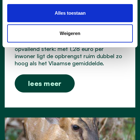
Vorig jaar haalde Pelt 44 425 euro op
Alles toestaan
voor 11.11.11. Daarmee eindigt onze
gemeente op de vijftiende plaats in
Weigeren
Vlaanderen en op de derde plaats in
Limburg. Ook per inwoner scoort Pelt
opvallend sterk: met 1,28 euro per
inwoner ligt de opbrengst ruim dubbel zo
hoog als het Vlaamse gemiddelde.
lees meer