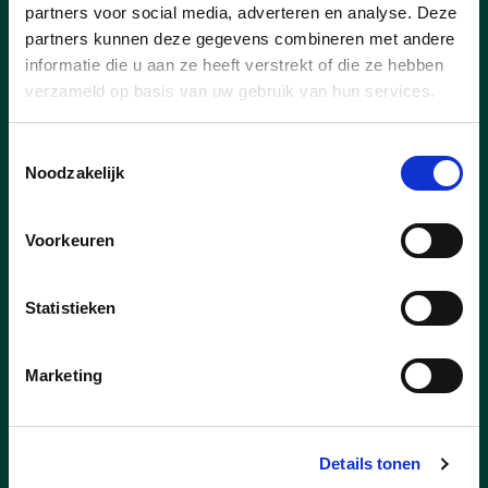
Nieuws
partners voor social media, adverteren en analyse. Deze
partners kunnen deze gegevens combineren met andere
informatie die u aan ze heeft verstrekt of die ze hebben
verzameld op basis van uw gebruik van hun services.
Toestemmingsselectie
Noodzakelijk
Voorkeuren
Statistieken
Marketing
23/07/26
Pelt scoort in Vlaamse top-
Details tonen
15 voor 11.11.11