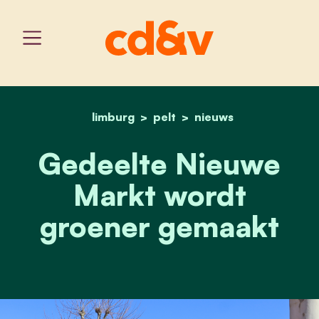
limburg
pelt
home
gedeelte nieuwe markt w
nieuws
Gedeelte Nieuwe
Markt wordt
groener gemaakt