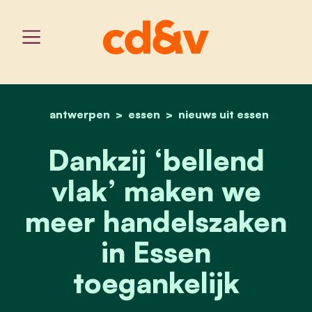
antwerpen
essen
home
dankzij ‘bellend vlak’ ma
nieuws uit essen
Dankzij ‘bellend
vlak’ maken we
meer handelszaken
in Essen
toegankelijk