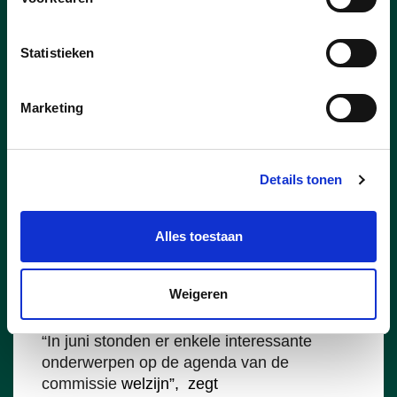
Statistieken
Marketing
Details tonen
Alles toestaan
06/07/26
Welzijnscommissie boog zich
Weigeren
over verslavingen
“In juni stonden er enkele interessante
onderwerpen op de agenda van de
commissie
welzijn”, zegt