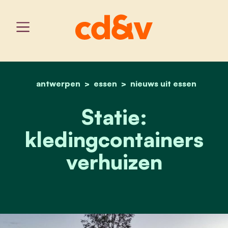
antwerpen
essen
home
statie: kledingcontainers
nieuws uit essen
Statie:
kledingcontainers
verhuizen