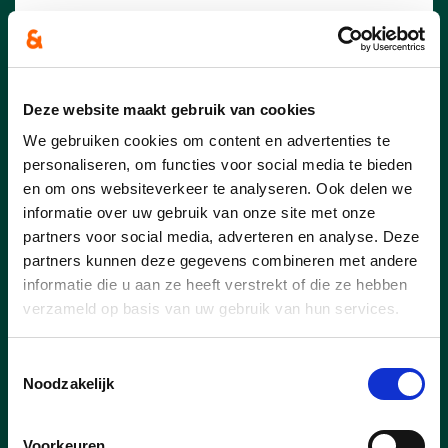
Acht maanden na de goedkeuring van het
meerjarenplan wordt voor veel inwoners
van Essen de impact van de gewijzigde
gemeentelijke belastingen stilaan
concreet. Heel wat inwoners kregen de
Deze website maakt gebruik van cookies
voorbije weken hun aanslagbiljet voor de
We gebruiken cookies om content en advertenties te
onroerende voorheffing in de bus en
personaliseren, om functies voor social media te bieden
stellen vast dat het te betalen bedrag
en om ons websiteverkeer te analyseren. Ook delen we
duidelijk hoger ligt. Ook verhuurders en
informatie over uw gebruik van onze site met onze
eigenaars van vastgoed merken het
partners voor social media, adverteren en analyse. Deze
verschil.
partners kunnen deze gegevens combineren met andere
informatie die u aan ze heeft verstrekt of die ze hebben
lees meer
verzameld op basis van uw gebruik van hun services.
Toestemmingsselectie
DIRK KONINGS
STEFF NOUWS
Noodzakelijk
Voorkeuren