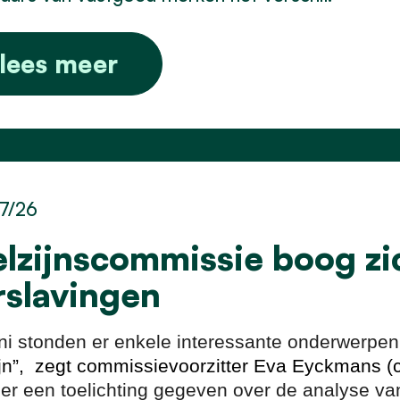
lees meer
7/26
lzijnscommissie boog zi
rslavingen
uni stonden er enkele interessante onderwerp
jn”, zegt commissievoorzitter Eva Eyckmans (
er een toelichting gegeven over de analyse va