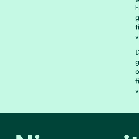
h
g
t
v
D
g
o
f
v