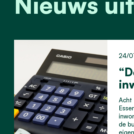
Nieuws uit
24/0
“D
in
Acht 
Essen
inwon
de bu
eigen