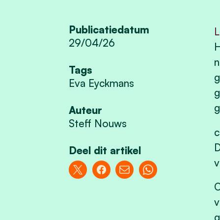
Publicatiedatum
L
29/04/26
H
n
Tags
g
Eva Eyckmans
g
g
Auteur
Steff Nouws
c
D
Deel dit artikel
v
O
v
g