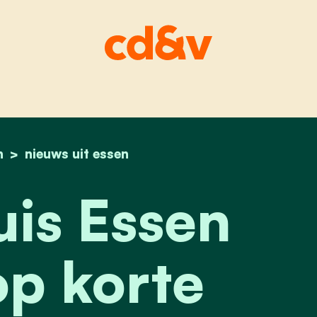
n
home
rode kruis essen moest op korte termijn op z
nieuws uit essen
is Essen
p korte