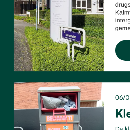
drug
Kalmt
inter
gemee
06/0
Kl
De kl