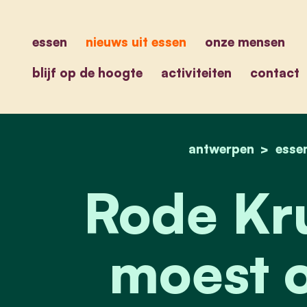
essen
nieuws uit essen
onze mensen
blijf op de hoogte
activiteiten
contact
antwerpen
esse
Rode Kru
moest o