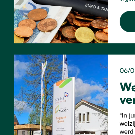
06/0
We
ve
“In j
welzi
werd 