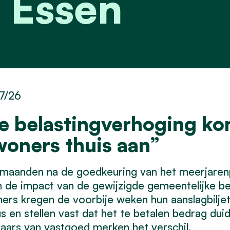
 Essen
7/26
e belastingverhoging kom
woners thuis aan”
maanden na de goedkeuring van het meerjarenp
 de impact van de gewijzigde gemeentelijke bel
ers kregen de voorbije weken hun aanslagbilje
s en stellen vast dat het te betalen bedrag duid
aars van vastgoed merken het verschil.