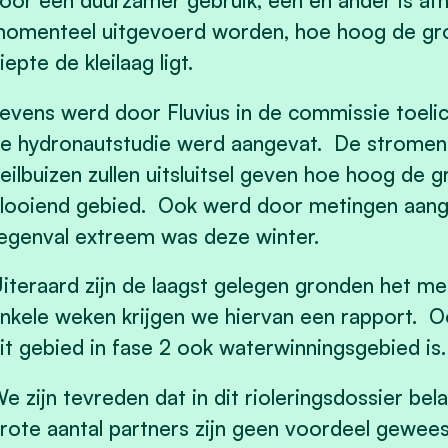
oor een duurzamer gebruik, één en ander is afh
omenteel uitgevoerd worden, hoe hoog de gro
iepte de kleilaag ligt.
evens werd door Fluvius in de commissie toeli
e hydronautstudie werd aangevat. De stromen 
eilbuizen zullen uitsluitsel geven hoe hoog de g
looiend gebied. Ook werd door metingen aang
egenval extreem was deze winter.
iteraard zijn de laagst gelegen gronden het me
nkele weken krijgen we hiervan een rapport. O
it gebied in fase 2 ook waterwinningsgebied is.
e zijn tevreden dat in dit rioleringsdossier bela
rote aantal partners zijn geen voordeel gewee