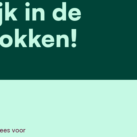
jk in de
lokken!
ees voor