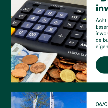
in
Acht 
Essen
inwon
de bu
eigen
06/0