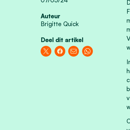
D
F
Auteur
m
Brigitte Quick
m
V
Deel dit artikel
w
I
h
c
b
v
w
O