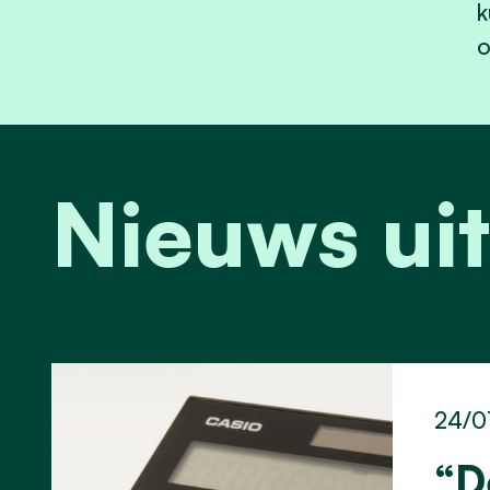
k
o
Nieuws uit
24/0
“D