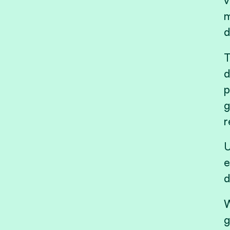
v
m
d
T
d
p
g
r
U
e
d
W
g