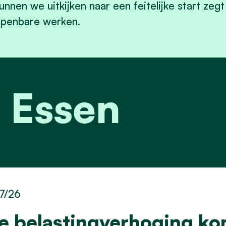
unnen we uitkijken naar een feitelijke start zeg
penbare werken.
 Essen
7/26
e belastingverhoging kom