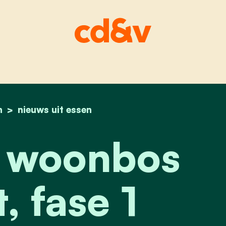
n
home
riolering woonbos wildert, fase 1 eindelijk in d
nieuws uit essen
g woonbos
, fase 1