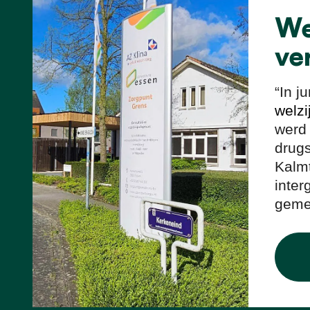
We
ve
“In j
welzi
werd 
drug
Kalmt
inter
gemee