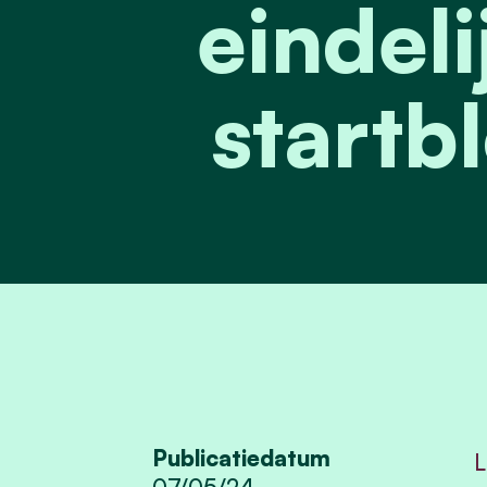
eindeli
startb
Publicatiedatum
L
07/05/24