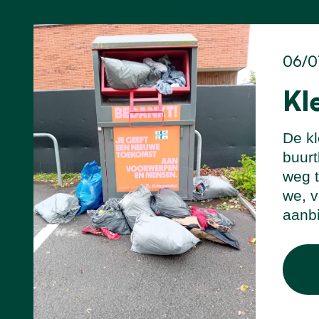
06/0
Kl
De kl
buurt
weg t
we, v
aanb