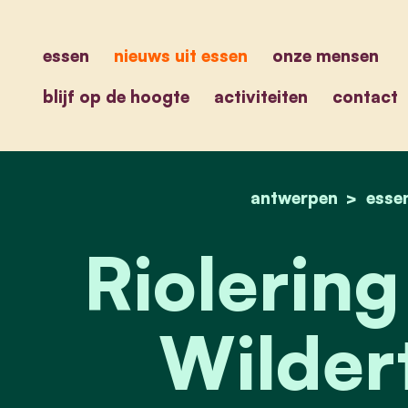
essen
nieuws uit essen
onze mensen
blijf op de hoogte
activiteiten
contact
antwerpen
esse
Riolerin
Wildert