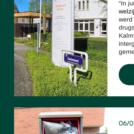
“In j
welzi
werd 
drug
Kalmt
inter
gemee
06/0