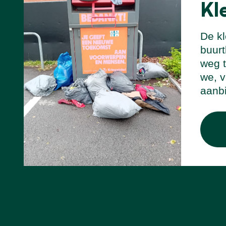
Kl
De kl
buurt
weg t
we, v
aanb