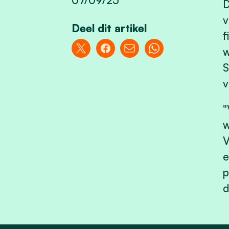
D
v
Deel dit artikel
f
w
S
v
"
w
V
e
p
d