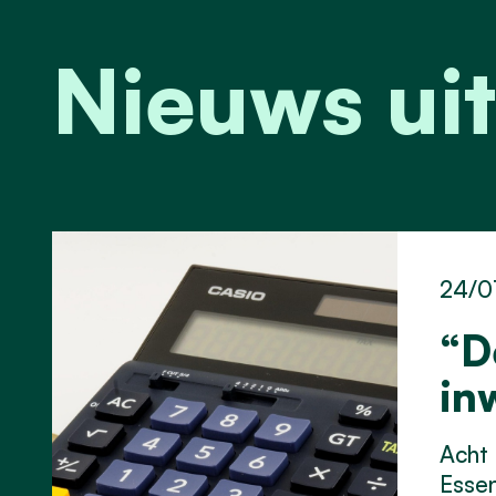
Nieuws uit
24/0
“D
in
Acht 
Essen