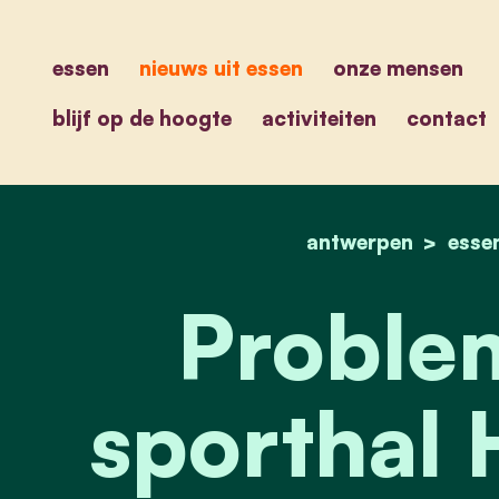
essen
nieuws uit essen
onze mensen
blijf op de hoogte
activiteiten
contact
antwerpen
esse
Proble
sporthal 