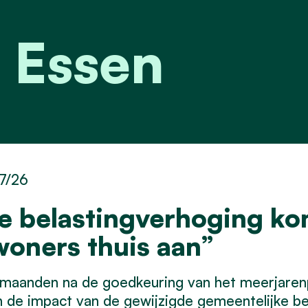
 Essen
7/26
e belastingverhoging kom
woners thuis aan”
maanden na de goedkeuring van het meerjarenp
 de impact van de gewijzigde gemeentelijke bel