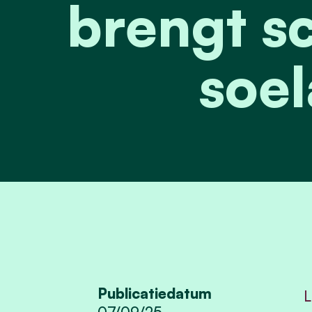
brengt sc
soel
Publicatiedatum
L
07/09/25