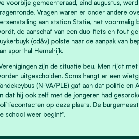
e voorbije gemeenteraad, eind augustus, werd
ragenronde. Vragen waren er onder andere ov
ietsenstalling aan station Statie, het voormal
ordt, de aanschaf van een duo-fiets en fout g
uykerbuyk (cd&v) polste naar de aanpak van be
an sporthal Hemelrijk.
Verenigingen zijn de situatie beu. Men rijdt me
orden uitgescholden. Soms hangt er een wietg
andekeybus (N-VA/PLE) gaf aan dat politie en 
n dat hij ook zelf met de jongeren had gesprok
olitiecontacten op deze plaats. De burgemeester
e school weer begint".