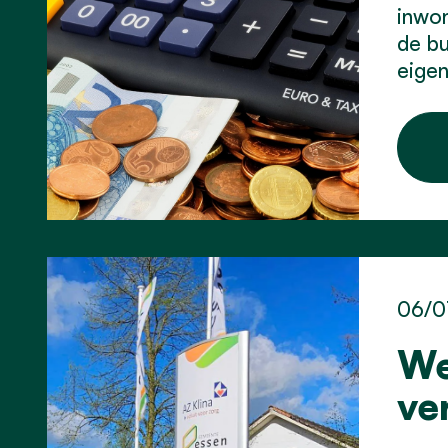
inwon
de bu
eigen
06/0
We
ve