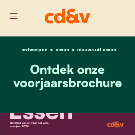
antwerpen
essen
home
ontdek onze voorjaarsb
nieuws uit essen
Ontdek onze
voorjaarsbrochure