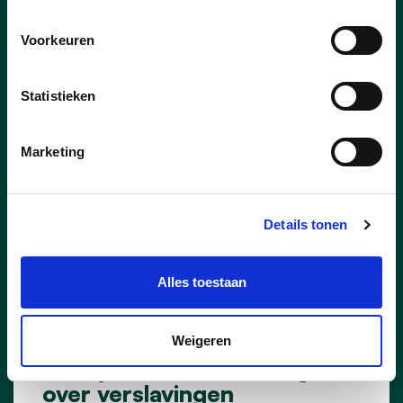
DIRK KONINGS
STEFF NOUWS
Voorkeuren
Statistieken
Marketing
Details tonen
Alles toestaan
06/07/26
Weigeren
Welzijnscommissie boog zich
over verslavingen