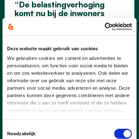
“De belastingverhoging
komt nu bij de inwoners
thuis aan”
Acht maanden na de goedkeuring van het
meerjarenplan wordt voor veel inwoners
van Essen de impact van de gewijzigde
Deze website maakt gebruik van cookies
gemeentelijke belastingen stilaan
We gebruiken cookies om content en advertenties te
concreet. Heel wat inwoners kregen de
personaliseren, om functies voor social media te bieden
voorbije weken hun aanslagbiljet voor de
en om ons websiteverkeer te analyseren. Ook delen we
onroerende voorheffing in de bus en
informatie over uw gebruik van onze site met onze
stellen vast dat het te betalen bedrag
partners voor social media, adverteren en analyse. Deze
duidelijk hoger ligt. Ook verhuurders en
partners kunnen deze gegevens combineren met andere
eigenaars van vastgoed merken het
informatie die u aan ze heeft verstrekt of die ze hebben
verschil.
verzameld op basis van uw gebruik van hun services.
lees meer
Toestemmingsselectie
Noodzakelijk