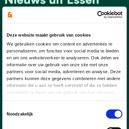
Deze website maakt gebruik van cookies
We gebruiken cookies om content en advertenties te
personaliseren, om functies voor social media te bieden
en om ons websiteverkeer te analyseren. Ook delen we
informatie over uw gebruik van onze site met onze
partners voor social media, adverteren en analyse. Deze
partners kunnen deze gegevens combineren met andere
informatie die u aan ze heeft verstrekt of die ze hebben
verzameld op basis van uw gebruik van hun services.
24/07/26
Toestemmingsselectie
“De belastingverhoging
Noodzakelijk
komt nu bij de inwoners
thuis aan”