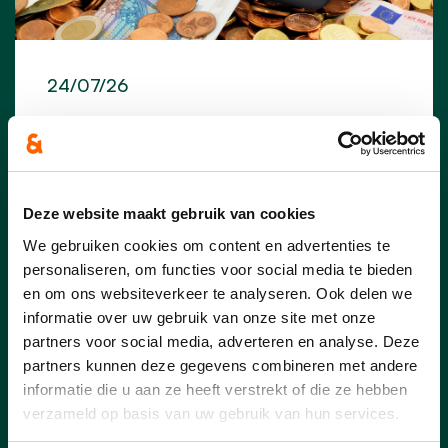
24/07/26
“De belastingverhoging
komt nu bij de inwoners
thuis aan”
Deze website maakt gebruik van cookies
Acht maanden na de goedkeuring van het
We gebruiken cookies om content en advertenties te
meerjarenplan wordt voor veel inwoners
personaliseren, om functies voor social media te bieden
van Essen de impact van de gewijzigde
gemeentelijke belastingen stilaan
en om ons websiteverkeer te analyseren. Ook delen we
concreet. Heel wat inwoners kregen de
informatie over uw gebruik van onze site met onze
voorbije weken hun aanslagbiljet voor de
partners voor social media, adverteren en analyse. Deze
onroerende voorheffing in de bus en
partners kunnen deze gegevens combineren met andere
stellen vast dat het te betalen bedrag
informatie die u aan ze heeft verstrekt of die ze hebben
duidelijk hoger ligt. Ook verhuurders en
verzameld op basis van uw gebruik van hun services.
eigenaars van vastgoed merken het