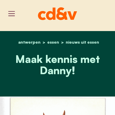
antwerpen
essen
home
maak kennis met danny!
nieuws uit essen
Maak kennis met
Danny!