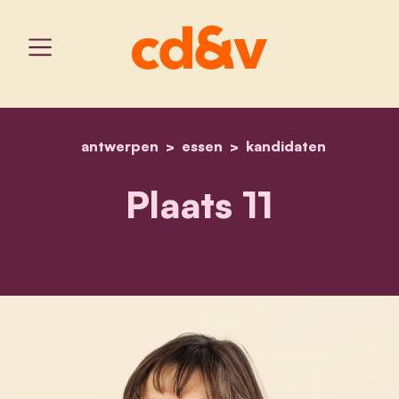
antwerpen
essen
home
veer gagelmans
kandidaten
Plaats 11