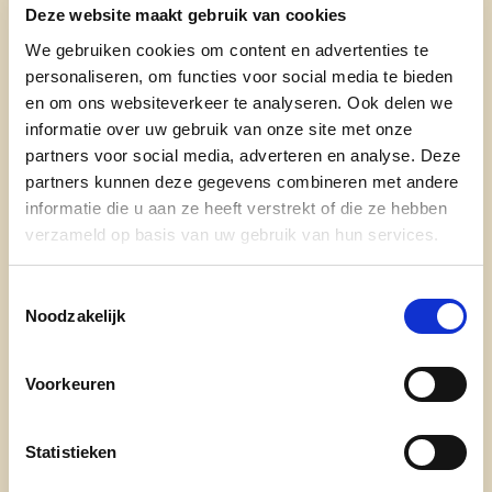
Deze website maakt gebruik van cookies
Mijn beroep: Hoevetoerisme
We gebruiken cookies om content en advertenties te
Mijn gezinssituatie: Gehuwd. 3 kinderen.
personaliseren, om functies voor social media te bieden
38,36 en 35
en om ons websiteverkeer te analyseren. Ook delen we
Mijn hobby’s en interesses: Fietstochtje,
informatie over uw gebruik van onze site met onze
wandelen, concertje meepikken
partners voor social media, adverteren en analyse. Deze
In deze verenigingen ben ik actief: Ferm
partners kunnen deze gegevens combineren met andere
Wildert, st Jansstappers
informatie die u aan ze heeft verstrekt of die ze hebben
Mijn telefoonnummer: 0494 44 33 47
verzameld op basis van uw gebruik van hun services.
Op deze social media ben ik actief:
Facebook, Instagram
Toestemmingsselectie
Noodzakelijk
Mijn favoriet lied/muziek: The river
Ikzelf in 5 woorden: Bescheiden, volhardend,
zorgzaam, bezige bij, er gere bij zijn.
Voorkeuren
Naar wie kijk ik op? Bruce Springsteen
Mijn favoriete boek: Boek over de indianen
Statistieken
Mijn favoriete film: Dirty Dancing