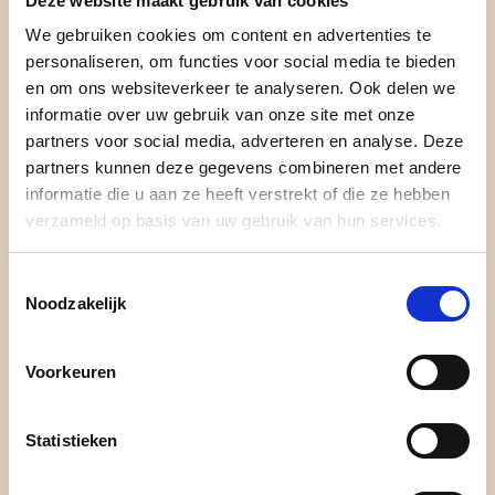
Deze website maakt gebruik van cookies
Mijn beroep: Leerkracht
We gebruiken cookies om content en advertenties te
Mijn gezinssituatie: Gehuwd. Andres 38 jaar,
personaliseren, om functies voor social media te bieden
Laura 36 jaar, Joachim 33 jaar
en om ons websiteverkeer te analyseren. Ook delen we
Mijn hobby’s en interesses: fietsen,
informatie over uw gebruik van onze site met onze
wandelen, koken, tuinieren, reizen, lezen
partners voor social media, adverteren en analyse. Deze
partners kunnen deze gegevens combineren met andere
In deze verenigingen ben ik actief: ik doe
informatie die u aan ze heeft verstrekt of die ze hebben
vrijwilligerswerk
verzameld op basis van uw gebruik van hun services.
Op deze social media ben ik actief:
Facebook, Instagram
Toestemmingsselectie
Mijn favoriet lied/muziek: Tina Turner
Noodzakelijk
Something Beautiful
Ikzelf in 5 woorden: Empatisch, gedreven,
Voorkeuren
optimistisch, sociaal, hulpvaardig
Mijn favoriete boek: Het 8e leven Nino
Haratischwili
Statistieken
Mijn favoriete film: Shawshank redemption