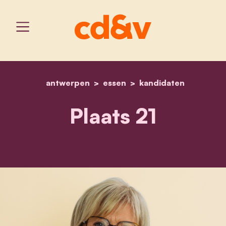
antwerpen
essen
home
tine van dongen
kandidaten
Plaats 21