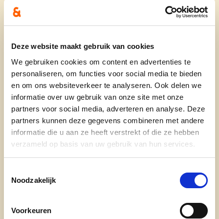
Mijn leeftijd: 63
Mijn beroep: gewezen parlementslid en
gedeputeerde
Deze website maakt gebruik van cookies
Mijn gezinssituatie: gehuwd met Mia
We gebruiken cookies om content en advertenties te
Suykerbuyk. 3 kinderen, 1 kleindochter
personaliseren, om functies voor social media te bieden
Mijn hobby’s en interesses: fietsen,
en om ons websiteverkeer te analyseren. Ook delen we
wandelen, reizen, kaarten, lezen vooral over
informatie over uw gebruik van onze site met onze
(streek)geschiedenis
partners voor social media, adverteren en analyse. Deze
In deze verenigingen ben ik actief:
partners kunnen deze gegevens combineren met andere
Molenheidevrienden, Davidsfonds
informatie die u aan ze heeft verstrekt of die ze hebben
Mijn e-mailadres:
ludwig@caluwe.be
verzameld op basis van uw gebruik van hun services.
Mijn telefoonnummer: 0476/249513
Op deze social media ben ik actief:
Toestemmingsselectie
Noodzakelijk
Facebook, Instagram
Mijn favoriet lied/muziek: muziek uit de jaren
'60, '70 en '80
Voorkeuren