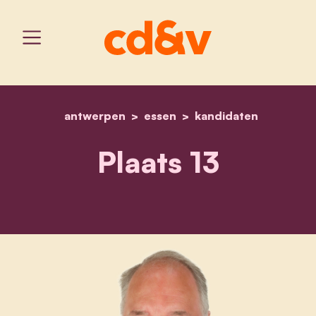
antwerpen
essen
home
ludwig caluwé
kandidaten
Plaats 13