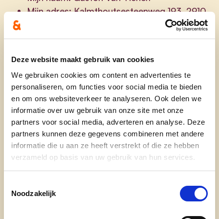
Mijn adres: Kalmthoutsesteenweg 193, 2910
Essen
Mijn leeftijd: 52
Mijn beroep: Burgemeester (sinds 2007)
Deze website maakt gebruik van cookies
Mijn gezinssituatie: Getrouwd met Anja
We gebruiken cookies om content en advertenties te
Maas. Florian (24), Elias (22) en Emilia (19)
personaliseren, om functies voor social media te bieden
Mijn hobby’s en interesses: Lezen, wandelen,
en om ons websiteverkeer te analyseren. Ook delen we
terrasje doen met familie en vrienden
informatie over uw gebruik van onze site met onze
In deze verenigingen ben ik actief: Allerlei,
partners voor social media, adverteren en analyse. Deze
maar vooral in het kader van onderwijs
partners kunnen deze gegevens combineren met andere
(schoolbestuur), sport en gemeente
informatie die u aan ze heeft verstrekt of die ze hebben
(heemkundige kring, VVV, …).
verzameld op basis van uw gebruik van hun services.
Mijn e-mailadres:
gaston.van.tichelt@telenet.be
Toestemmingsselectie
Noodzakelijk
Mijn telefoonnummer: 0478/52.20.76
Op deze social media ben ik actief: Facebook