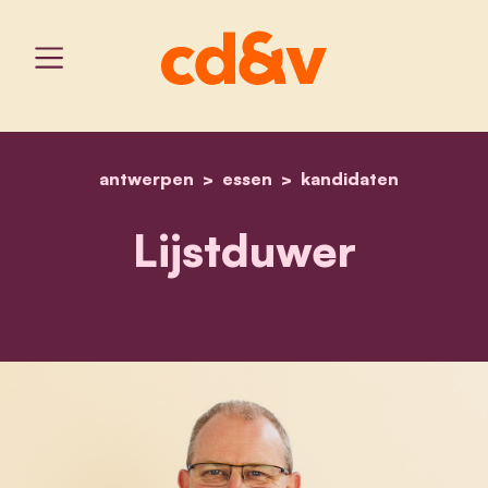
antwerpen
essen
home
gaston van tichelt
kandidaten
Lijstduwer