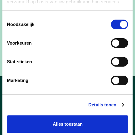
verzameld op basis van uw gebruik van hun services.
verkregen bij het gemeentebestuur, op de site
Vlaanderen Kiest
, en op elk cd&v-secretariaat.
Toestemmingsselectie
Noodzakelijk
Heb je nog vragen over de volmacht? Hiervoor
kan je terecht op de site van
Vlaanderen Kiest
.
Voorkeuren
Heb je hulp nodig bij het geven van een volmacht?
Neem contact op met de afdeling via ...
Statistieken
Marketing
Hoe stem ik op
Details tonen
cd&v?
Alles toestaan