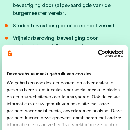
bevestiging door (afgevaardigde van) de
burgemeester vereist.
Studie: bevestiging door de school vereist.
Vrijheidsberoving: bevestiging door
penitentiaire instelling vereist.
Activiteiten in het kader van geloof of
overtuiging: bevestiging door organisator van
de activiteit vereist.
Deze website maakt gebruik van cookies
We gebruiken cookies om content en advertenties te
Verblijf in het buitenland: bevestiging door
personaliseren, om functies voor social media te bieden
(afgevaardigde van) de burgemeester vereist.
en om ons websiteverkeer te analyseren. Ook delen we
informatie over uw gebruik van onze site met onze
partners voor social media, adverteren en analyse. Deze
De volmachtgever en volmachtkrijger
partners kunnen deze gegevens combineren met andere
ondertekenen beiden een
volmachtformulier
.
informatie die u aan ze heeft verstrekt of die ze hebben
Het volmachtformulier kan gratis worden