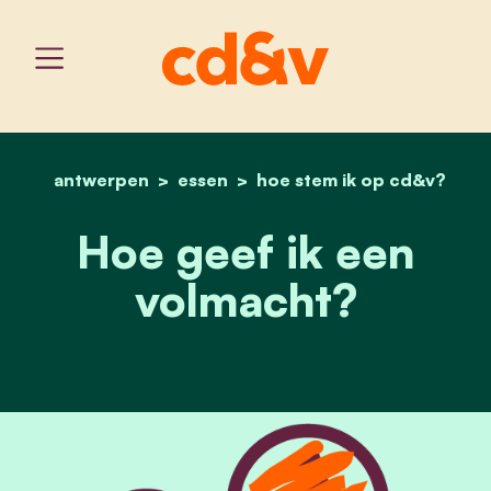
antwerpen
essen
home
hoe stem ik op cd&v?
hoe geef ik een volmacht
Hoe geef ik een
volmacht?