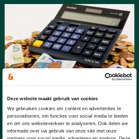
24/07/26
Deze website maakt gebruik van cookies
“De belastingverhoging
We gebruiken cookies om content en advertenties te
komt nu bij de inwoners
personaliseren, om functies voor social media te bieden
thuis aan”
en om ons websiteverkeer te analyseren. Ook delen we
informatie over uw gebruik van onze site met onze
Acht maanden na de goedkeuring van het
partners voor social media, adverteren en analyse. Deze