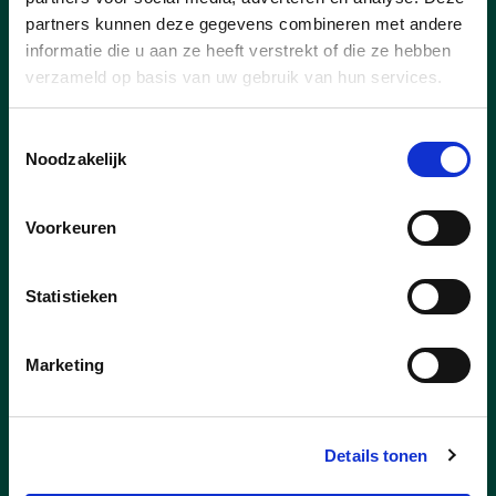
meerjarenplan wordt voor veel inwoners
partners kunnen deze gegevens combineren met andere
van Essen de impact van de gewijzigde
informatie die u aan ze heeft verstrekt of die ze hebben
gemeentelijke belastingen stilaan
verzameld op basis van uw gebruik van hun services.
concreet. Heel wat inwoners kregen de
voorbije weken hun aanslagbiljet voor de
onroerende voorheffing in de bus en
Toestemmingsselectie
Noodzakelijk
stellen vast dat het te betalen bedrag
duidelijk hoger ligt. Ook verhuurders en
eigenaars van vastgoed merken het
Voorkeuren
verschil.
Statistieken
lees meer
Marketing
DIRK KONINGS
STEFF NOUWS
Details tonen