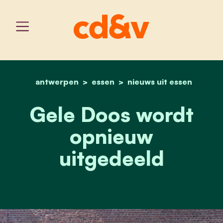
antwerpen
essen
home
gele doos wordt opnieuw
nieuws uit essen
Gele Doos wordt
opnieuw
uitgedeeld