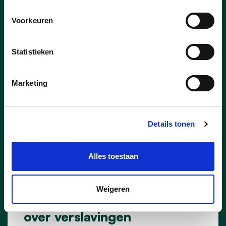
DIRK KONINGS
STEFF NOUWS
Voorkeuren
Statistieken
Marketing
Details tonen
Alles toestaan
06/07/26
Weigeren
Welzijnscommissie boog zich
over verslavingen