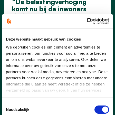
“De belastingverhoging
komt nu bij de inwoners
thuis aan”
Acht maanden na de goedkeuring van het
meerjarenplan wordt voor veel inwoners
van Essen de impact van de gewijzigde
Deze website maakt gebruik van cookies
gemeentelijke belastingen stilaan
We gebruiken cookies om content en advertenties te
concreet. Heel wat inwoners kregen de
personaliseren, om functies voor social media te bieden
voorbije weken hun aanslagbiljet voor de
en om ons websiteverkeer te analyseren. Ook delen we
onroerende voorheffing in de bus en
informatie over uw gebruik van onze site met onze
stellen vast dat het te betalen bedrag
partners voor social media, adverteren en analyse. Deze
duidelijk hoger ligt. Ook verhuurders en
partners kunnen deze gegevens combineren met andere
eigenaars van vastgoed merken het
informatie die u aan ze heeft verstrekt of die ze hebben
verschil.
verzameld op basis van uw gebruik van hun services.
lees meer
Toestemmingsselectie
Noodzakelijk