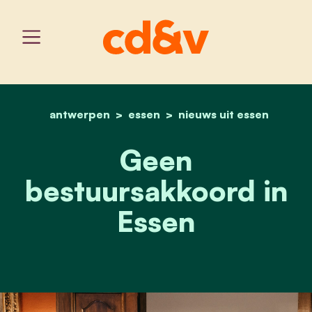
antwerpen
essen
home
geen bestuursakkoord in
nieuws uit essen
Geen
bestuursakkoord in
Essen