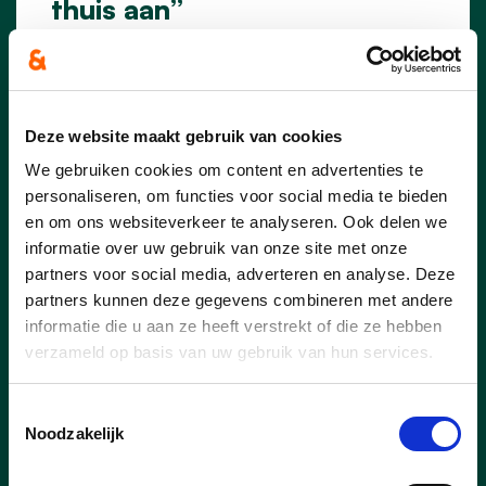
thuis aan”
Acht maanden na de goedkeuring van het
meerjarenplan wordt voor veel inwoners
van Essen de impact van de gewijzigde
gemeentelijke belastingen stilaan
Deze website maakt gebruik van cookies
concreet. Heel wat inwoners kregen de
We gebruiken cookies om content en advertenties te
voorbije weken hun aanslagbiljet voor de
personaliseren, om functies voor social media te bieden
onroerende voorheffing in de bus en
en om ons websiteverkeer te analyseren. Ook delen we
stellen vast dat het te betalen bedrag
informatie over uw gebruik van onze site met onze
duidelijk hoger ligt. Ook verhuurders en
partners voor social media, adverteren en analyse. Deze
eigenaars van vastgoed merken het
verschil.
partners kunnen deze gegevens combineren met andere
informatie die u aan ze heeft verstrekt of die ze hebben
verzameld op basis van uw gebruik van hun services.
lees meer
Toestemmingsselectie
DIRK KONINGS
STEFF NOUWS
Noodzakelijk