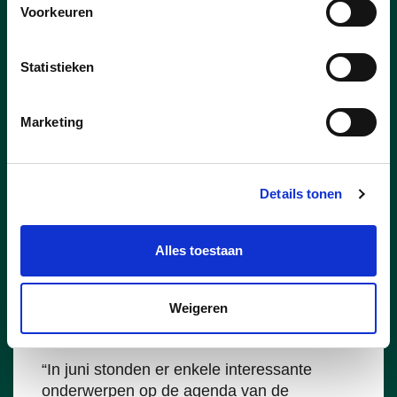
Voorkeuren
Statistieken
Marketing
Details tonen
Alles toestaan
06/07/26
Welzijnscommissie boog zich
Weigeren
over verslavingen
“In juni stonden er enkele interessante
onderwerpen op de agenda van de