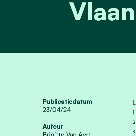
Vlaan
Publicatiedatum
L
23/04/24
H
s
Auteur
k
Brigitte Van Aert