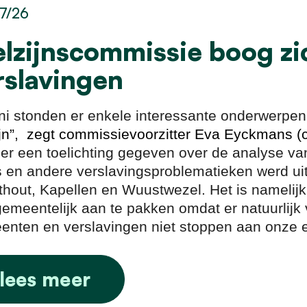
7/26
lzijnscommissie boog zi
rslavingen
uni stonden er enkele interessante onderwerp
jn”, zegt commissievoorzitter Eva Eyckmans (
er een toelichting gegeven over de analyse va
s en andere verslavingsproblematieken werd 
hout, Kapellen en Wuustwezel. Het is namelijk
gemeentelijk aan te pakken omdat er natuurlijk v
nten en verslavingen niet stoppen aan onze 
lees meer