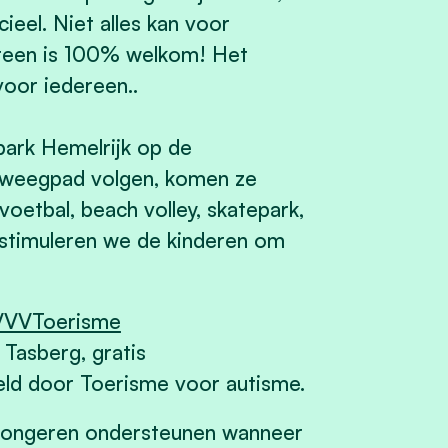
ieel. Niet alles kan voor
dereen is 100% welkom! Het
voor iedereen..
tpark Hemelrijk op de
beweegpad volgen, komen ze
oetbal, beach volley, skatepark,
zo stimuleren we de kinderen om
 VVVToerisme
 Tasberg, gratis
eld door Toerisme voor autisme.
en jongeren ondersteunen wanneer