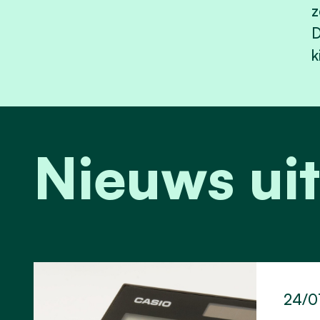
z
D
k
Nieuws uit
24/0