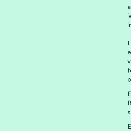
a
i
i
H
e
v
t
o
E
B
s
E