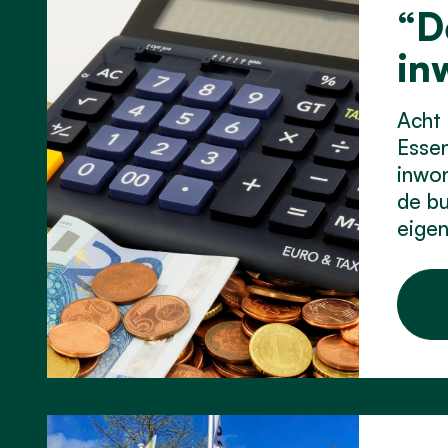
“D
in
Acht 
Essen
inwon
de bu
eigen