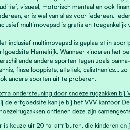
uditief, visueel, motorisch mentaal en ook financ
edereen, er is wel van alles voor iedereen. Ie
nclusief multimovepad is gratis en toegankelijk 
et inclusief multimovepad is geplaatst in spor
rfgoedsite Hemelrijk. Wanneer kinderen het 
erschillende andere sporten tegen zoals panna-v
ennis, finse looppiste, atletiek, calisthenics… 
ok andere sporten uit te proberen.
xtra ondersteuning door snoezelrugzakken bij
ij de erfgoedsite kan je bij het VVV kantoor De
noezelrugzakken ontlenen deze zijn samengest
r is keuze uit 20 tal attributen, die kinderen 