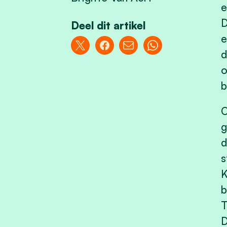
e
D
Deel dit artikel
e
d
o
b
O
g
d
s
K
b
T
D