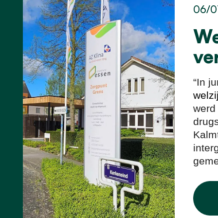
06/0
We
ve
“In j
welzi
werd 
drug
Kalmt
inter
gemee