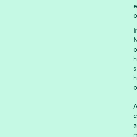
e
o
I
N
o
h
s
h
o
A
c
a
m