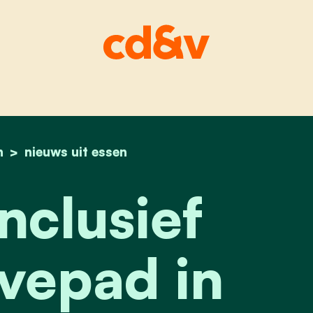
n
home
eerste inclusief multimovepad in vlaanderen
nieuws uit essen
nclusief
vepad in