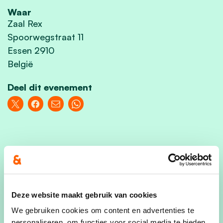
Waar
Zaal Rex
Spoorwegstraat 11
Essen 2910
België
Deel dit evenement
De boer op met Jo komt op dinsdag 12 maart om
20u00 naar Essen. Jo geeft graag toelichting
over onze landbouw en het perspectief van onze
Deze website maakt gebruik van cookies
boeren.
We gebruiken cookies om content en advertenties te
Omdat we geloven dat burgers, bedrijven en
personaliseren, om functies voor social media te bieden