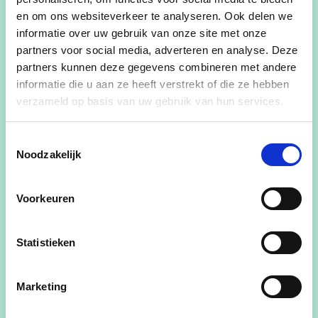
boeren deel zijn van de oplossing, en daarvoor
en om ons websiteverkeer te analyseren. Ook delen we
duidelijkheid verdienen.
informatie over uw gebruik van onze site met onze
Als Vlaams minister van Landbouw licht Jo tijdens
partners voor social media, adverteren en analyse. Deze
een dialoogmoment graag toe waarom cd&v het
partners kunnen deze gegevens combineren met andere
stikstofdecreet mee heeft goedgekeurd.
informatie die u aan ze heeft verstrekt of die ze hebben
verzameld op basis van uw gebruik van hun services.
>> Wanneer? Dinsdag 12 maart - 20u00
>> Waar? Café Rex, Spoorwegstraat 11, 2910
Toestemmingsselectie
Essen
Noodzakelijk
Programma:
- Welkomstwoord door burgemeester Gaston
Voorkeuren
Van Tichelt
- Toelichting door Jo Brouns, Vlaams minister van
Landbouw
Statistieken
- Dialoogmomnet met kans tot vragen stellen
Inschrijven voor het dialoogmoment kan via
Marketing
volgende link:
https://azalea-lavender-
nsby.squarespace.com/inschrijving...