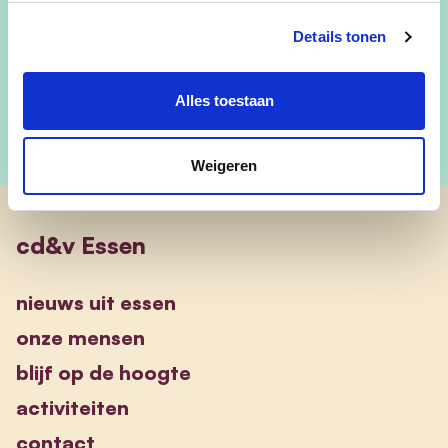
Iedereen is welkom! We kijken er naar uit om met
Details tonen
jullie in gesprek te gaan.
Alles toestaan
Weigeren
cd&v Essen
nieuws uit essen
onze mensen
blijf op de hoogte
activiteiten
contact