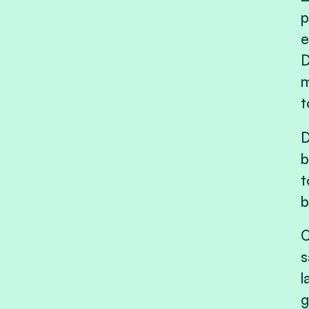
p
e
D
m
t
D
b
t
b
O
s
l
g