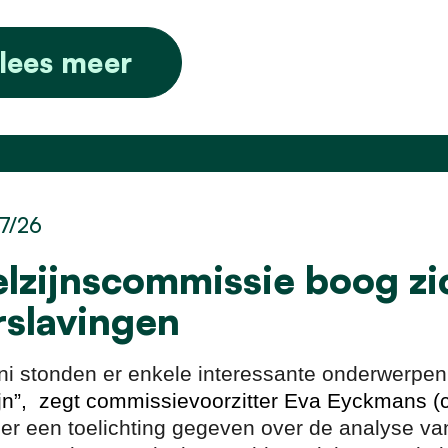
lees meer
7/26
lzijnscommissie boog zi
rslavingen
uni stonden er enkele interessante onderwerp
jn”, zegt commissievoorzitter Eva Eyckmans (
er een toelichting gegeven over de analyse va