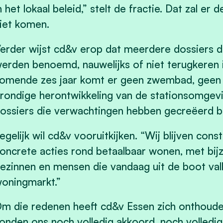
n het lokaal beleid,” stelt de fractie. Dat zal 
iet komen.
erder wijst cd&v erop dat meerdere dossiers d
erden benoemd, nauwelijks of niet terugkeren 
omende zes jaar komt er geen zwembad, geen 
rondige herontwikkeling van de stationsomgevin
ossiers die verwachtingen hebben gecreëerd bi
egelijk wil cd&v vooruitkijken. “Wij blijven co
oncrete acties rond betaalbaar wonen, met bi
ezinnen en mensen die vandaag uit de boot vall
oningmarkt.”
m die redenen heeft cd&v Essen zich onthoude
onden ons noch volledig akkoord, noch volledig