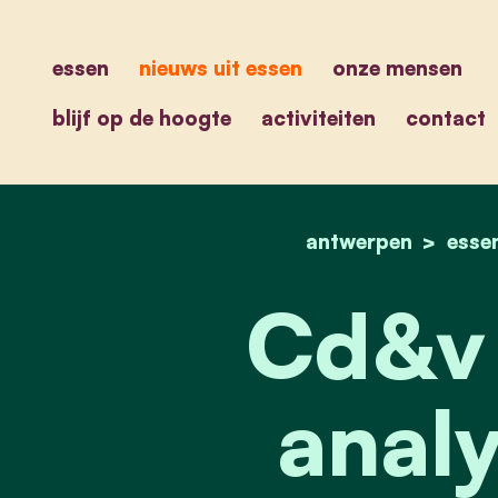
essen
nieuws uit essen
onze mensen
blijf op de hoogte
activiteiten
contact
antwerpen
esse
Cd&v 
analy