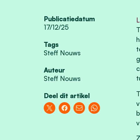
Publicatiedatum
L
17/12/25
T
h
Tags
t
Steff Nouws
g
c
Auteur
t
Steff Nouws
T
Deel dit artikel
v
b
v
Z