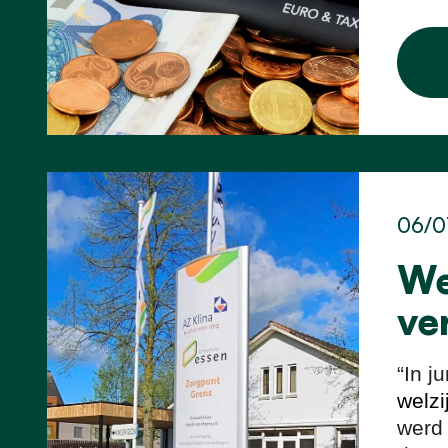
06/0
We
ve
“In j
welzi
werd 