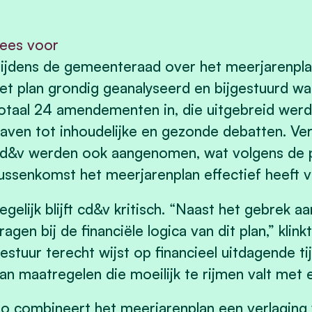
ees voor
ijdens de gemeenteraad over het meerjarenpl
et plan grondig geanalyseerd en bijgestuurd waa
otaal 24 amendementen in, die uitgebreid werd
aven tot inhoudelijke en gezonde debatten. V
d&v werden ook aangenomen, wat volgens de pa
ussenkomst het meerjarenplan effectief heeft v
egelijk blijft cd&v kritisch. “Naast het gebrek 
ragen bij de financiële logica van dit plan,” klin
estuur terecht wijst op financieel uitdagende t
an maatregelen die moeilijk te rijmen valt met ee
o combineert het meerjarenplan een verlaging 