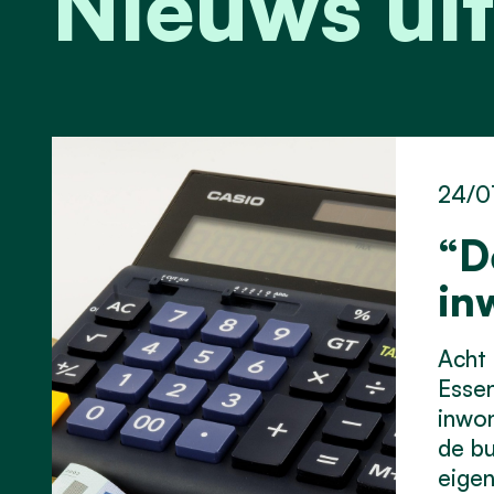
Nieuws uit
24/0
“D
in
Acht 
Essen
inwon
de bu
eigen