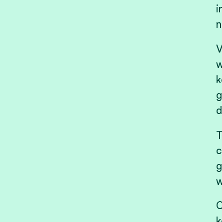
i
n
V
w
k
g
d
T
c
g
w
O
k