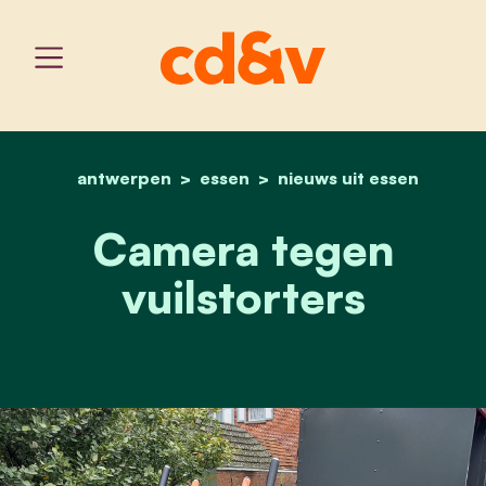
antwerpen
essen
home
camera tegen vuilstorter
nieuws uit essen
Camera tegen
vuilstorters