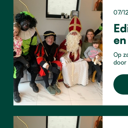
07/1
Ed
en
Op z
door 