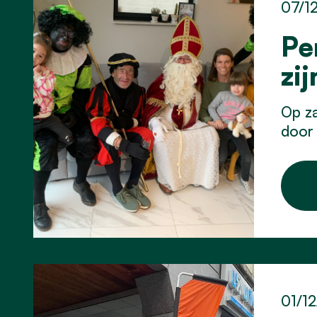
07/1
Pe
zi
Op z
door 
01/1