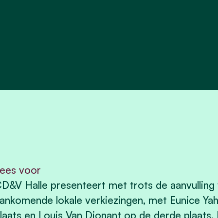
ees voor
D&V Halle presenteert met trots de aanvulling 
ankomende lokale verkiezingen, met Eunice Ya
laats en Louis Van Dionant op de derde plaats. N