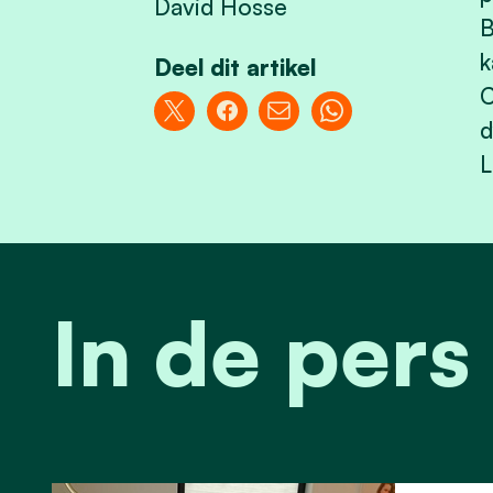
David Hosse
B
k
Deel dit artikel
C
d
L
In de pers