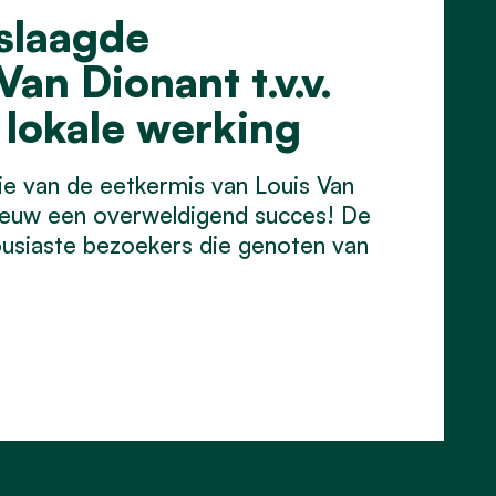
slaagde
an Dionant t.v.v.
lokale werking
e van de eetkermis van Louis Van
ieuw een overweldigend succes! De
ousiaste bezoekers die genoten van