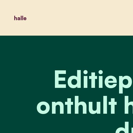
halle
Editie
onthult
d