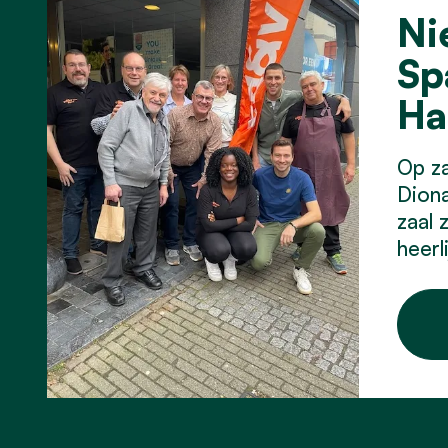
Ni
Sp
Ha
Op za
Diona
zaal 
heerl