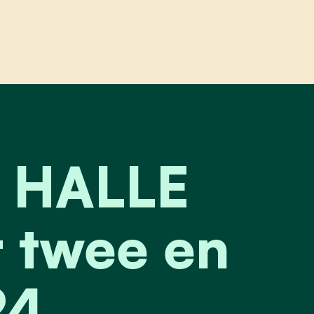
alle onthult hun nummer twee en drie voor 2024 g
V HALLE
 twee en
24