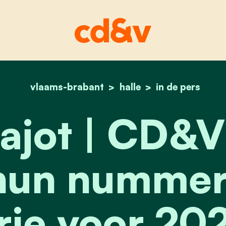
vlaams-brabant
home
halle
editiepajot | cd&v h
in de pers
pajot | CD&
 hun nummer
rie voor 20