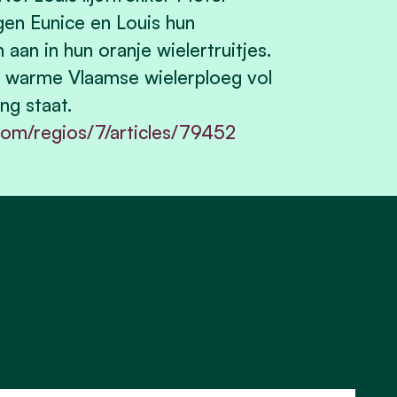
gen Eunice en Louis hun
an in hun oranje wielertruitjes.
en warme Vlaamse wielerploeg vol
ng staat.
.com/regios/7/articles/79452