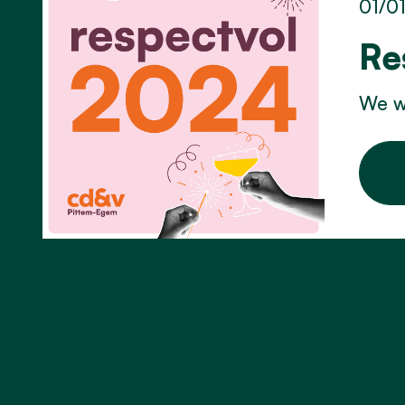
01/0
Re
We we