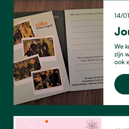
14/0
Jo
We kr
zijn 
ook 