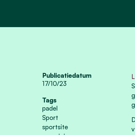
Publicatiedatum
L
17/10/23
S
g
Tags
g
padel
Sport
D
sportsite
v