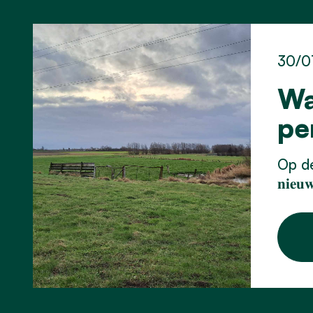
30/0
Wa
pe
Op de
𝐧𝐢𝐞