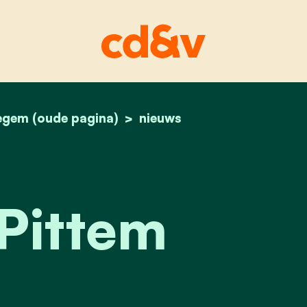
egem (oude pagina)
home
padel pittem
nieuws
Pittem