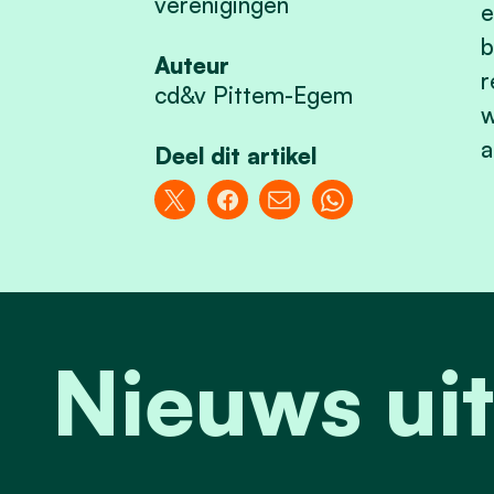
verenigingen
e
b
Auteur
r
cd&v Pittem-Egem
w
a
Deel dit artikel
Nieuws ui