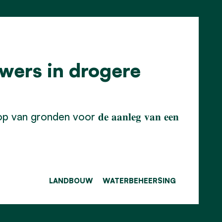
wers in drogere
nden voor 𝐝𝐞 𝐚𝐚𝐧𝐥𝐞𝐠 𝐯𝐚𝐧 𝐞𝐞𝐧
LANDBOUW
WATERBEHEERSING