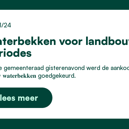
1/24
terbekken voor landbou
riodes
 gemeenteraad gisterenavond werd de aankoop van gro
𝐰 𝐰𝐚𝐭𝐞𝐫𝐛𝐞𝐤𝐤𝐞𝐧 goedgekeurd.
lees meer