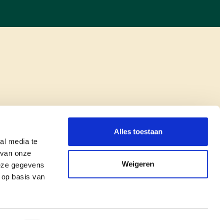
Alles toestaan
al media te
 van onze
Weigeren
deze gegevens
 op basis van
copyright © cd&v
Privacyverklaring
|
Cookie verklaring