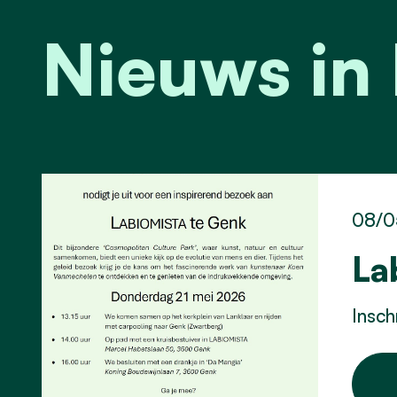
Nieuws in
08/0
La
Insch