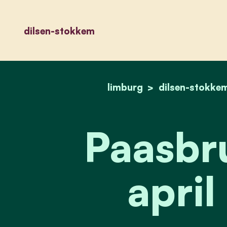
dilsen-stokkem
limburg
dilsen-stokke
Paasbr
april