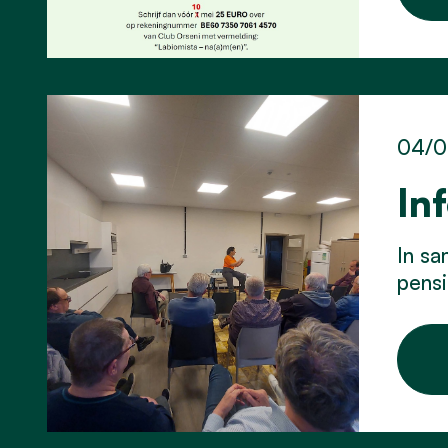
04/0
In
In s
pensi