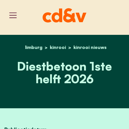
limburg
kinrooi
home
diestbetoon 1ste helft 2
kinrooi nieuws
Diestbetoon 1ste
helft 2026