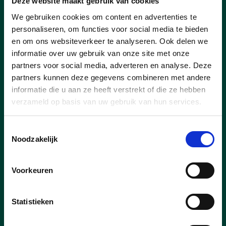
Deze website maakt gebruik van cookies
We gebruiken cookies om content en advertenties te
Nelisveld 5, Kinrooi, van 17 tot 21u
personaliseren, om functies voor social media te bieden
26 juni Kessenich De Borg
en om ons websiteverkeer te analyseren. Ook delen we
informatie over uw gebruik van onze site met onze
Kerkstraat 6, Kessenich, van 17 tot 21u
partners voor social media, adverteren en analyse. Deze
3 juli Ophoven Dorpshuis
partners kunnen deze gegevens combineren met andere
informatie die u aan ze heeft verstrekt of die ze hebben
De Belder 19, Ophoven, van 17 tot 21u
verzameld op basis van uw gebruik van hun services.
Toestemmingsselectie
Er worden enkel Belgische elektronische
Noodzakelijk
aangiftes gedaan. Je moet zeker de
identiteitskaart en pincode van jezelf en je
Voorkeuren
partner meebrengen (of itsme gebruiken).
De aanslag van vorig jaar moet je ook
meebrengen, samen met alle bewijzen van
Statistieken
inkomsten en aftrekposten die je hebt. Per
afspraakmoment kan je maar één aangifte