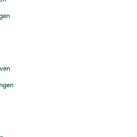
ngen
oven
ingen