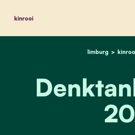
kinrooi
limburg
kinroo
Denktank
20