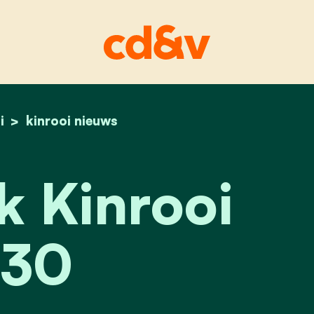
i
home
denktank kinrooi 2030
kinrooi nieuws
 Kinrooi
30