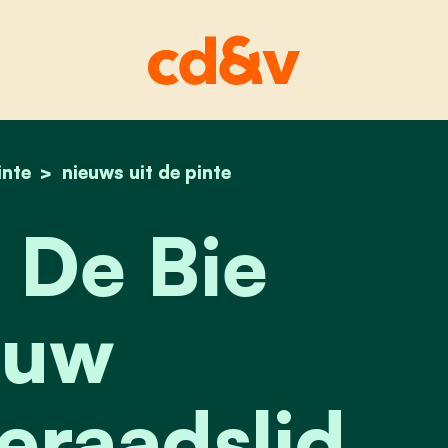
inte
home
marian de bie nieuw gemeenteraadslid in de pi
nieuws uit de pinte
 De Bie
euw
raadslid