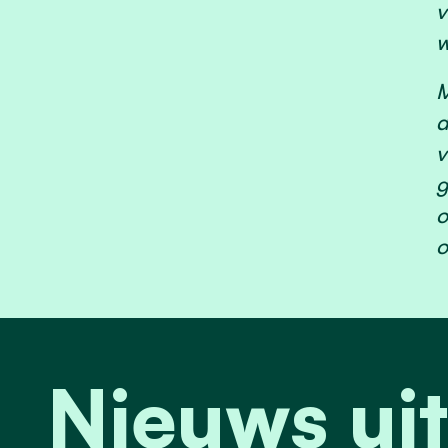
v
w
M
d
v
g
o
o
Nieuws uit