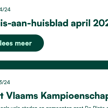
4/24
is-aan-huisblad april 20
lees meer
3/24
t Vlaams Kampioenscha
oals vele steden en gemeenten gaat De Pinte d