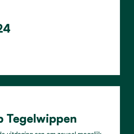
24
p Tegelwippen
e uitdaging aan om zoveel mogelijk