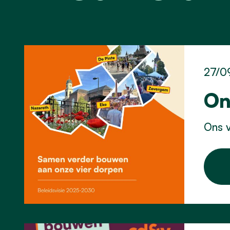
27/0
On
Ons v