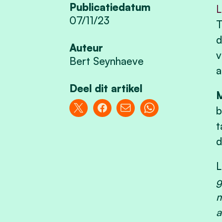
Publicatiedatum
L
07/11/23
T
d
Auteur
v
Bert Seynhaeve
a
Deel dit artikel
M
b
t
d
L
g
m
a