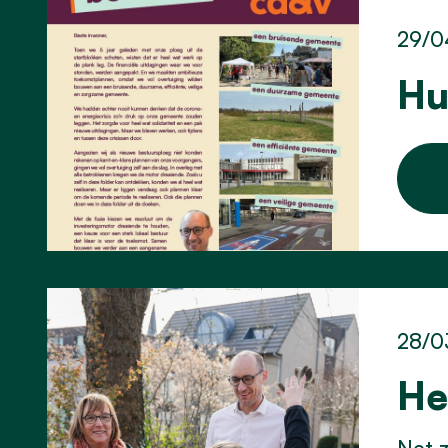
29/0
Hu
28/0
He
Net z