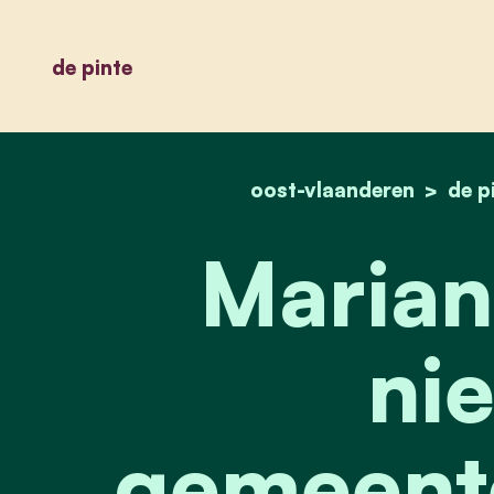
de pinte
oost-vlaanderen
de p
Marian
ni
gemeente