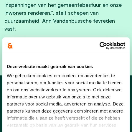
inspanningen van het gemeentebestuur en onze
inwoners renderen.”, stelt schepen van
duurzaamheid Ann Vandenbussche tevreden
vast.
Schittende cijfers, die onze als lokale partij moed
geven om ons verder in te blijven zetten voor
minder afval en meer recycleren!
Deze website maakt gebruik van cookies
We gebruiken cookies om content en advertenties te
personaliseren, om functies voor social media te bieden
en om ons websiteverkeer te analyseren. Ook delen we
Nieuws uit De Pinte
informatie over uw gebruik van onze site met onze
partners voor social media, adverteren en analyse. Deze
partners kunnen deze gegevens combineren met andere
informatie die u aan ze heeft verstrekt of die ze hebben
verzameld op basis van uw gebruik van hun services.