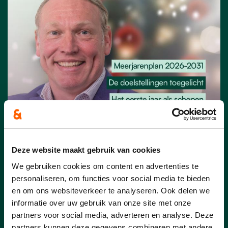
02/02/26
Deze website maakt gebruik van cookies
De Lantaarn januari 2026
We gebruiken cookies om content en advertenties te
personaliseren, om functies voor social media te bieden
Klik
hier
voor de uitgave van de Lantaarn
en om ons websiteverkeer te analyseren. Ook delen we
van januari 2026 en maak kennis met
informatie over uw gebruik van onze site met onze
onze frisse lantaarn.
partners voor social media, adverteren en analyse. Deze
partners kunnen deze gegevens combineren met andere