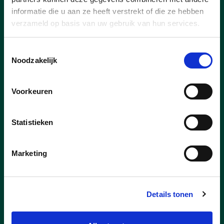
informatie die u aan ze heeft verstrekt of die ze hebben
lees meer
verzameld op basis van uw gebruik van hun services.
Toestemmingsselectie
Noodzakelijk
Voorkeuren
Statistieken
Marketing
Details tonen
20/06/25