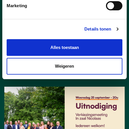
Marketing
De Lantaarn januari 2025
Klik
hier
voor de uitgave van de Lantaarn
Details tonen
van januari 2025 en maak kennis met
onze mandatarissen.
Alles toestaan
lees meer
Weigeren