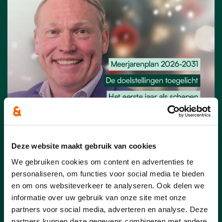
02/02/26
Deze website maakt gebruik van cookies
De Lantaarn januari 2026
We gebruiken cookies om content en advertenties te
personaliseren, om functies voor social media te bieden
Klik
hier
voor de uitgave van de Lantaarn
en om ons websiteverkeer te analyseren. Ook delen we
van januari 2026 en maak kennis met
informatie over uw gebruik van onze site met onze
onze frisse lantaarn.
partners voor social media, adverteren en analyse. Deze
partners kunnen deze gegevens combineren met andere