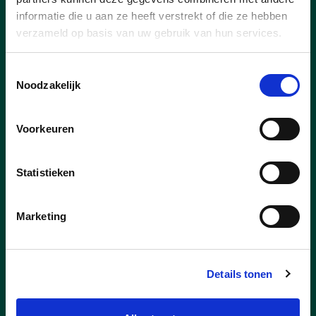
informatie die u aan ze heeft verstrekt of die ze hebben
lees meer
verzameld op basis van uw gebruik van hun services.
Toestemmingsselectie
Noodzakelijk
Voorkeuren
Statistieken
Marketing
Details tonen
20/06/25